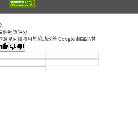
2026年08月29日
淡水竹圍分館
文
【淡水竹圍分館】上午
這個翻譯評分
場115年8月國小多元
的意見回饋將用於協助改善 Google 翻譯品質
閱讀主題研習班《心的
故事樹—從書頁開始的
場次
取消
溫暖冒險--科學實驗室
淡水區
裡的放電章魚》
2026年08月29日
淡水竹圍分館
【淡水竹圍分館】115
年8月嬰幼兒閱讀推廣
《寶貝閱讀大世界--打
開放
敗蛀牙蟲大作戰！0-5
報名
淡水區
歲的口腔照護全攻略》
2026年08月25日
淡水竹圍分館