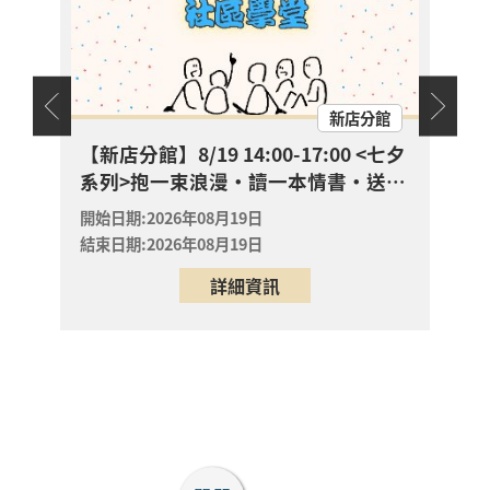
【新店分館】8/19
15:00-15:30 抱一束浪
漫・讀一本情書・送一
開放
報名
朵玫瑰
新店區
天地
新店分館
2026年08月19日
新店分館
幼兒故
【新店分館】8/19 14:00-17:00 <七夕
【八
系列>抱一束浪漫・讀一本情書・送一
🌈
【八里龍形圖書閱覽室
朵玫瑰
0-
嬰幼兒活動】 ? 帶寶貝
開始日期:2026年08月19日
開始日
一起「彩虹散步去」！
結束日期:2026年08月19日
結束日
開放
專屬 0-6 歲的色彩第一
報名
詳細資訊
八里區
堂美學課來囉！ ✨
2026年08月23日
八里龍形圖書閱覽室
? 【八里分館親子課
程】把八里的風景拼進
畫裡！動手玩植物，親
開放
子共創專屬「生態走讀