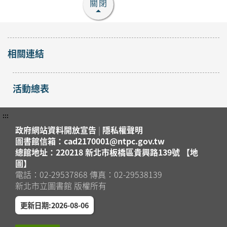
報名
關閉
八里區
地圖」 ?
2026年08月16日
八里分館
【淡水竹圍分館】下午
相關連結
場 115年8月國小多元
閱讀主題研習班《心的
活動總表
故事樹—從書頁開始的
開放
報名
溫暖冒險--科學實驗室
淡水區
裡的放電章魚》
:::
2026年08月29日
政府網站資料開放宣告
|
隱私權聲明
淡水竹圍分館
圖書館信箱：cad2170001@ntpc.gov.tw
總館地址：220218 新北市板橋區貴興路139號 【地
【淡水竹圍分館】上午
圖】
場115年8月國小多元
電話：02-29537868 傳真：02-29538139
新北市立圖書館 版權所有
閱讀主題研習班《心的
故事樹—從書頁開始的
開放
更新日期:2026-08-06
報名
溫暖冒險--科學實驗室
淡水區
裡的放電章魚》