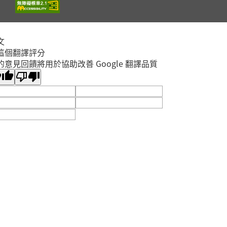
2026年08月29日
淡水竹圍分館
文
【淡水竹圍分館】上午
這個翻譯評分
場115年8月國小多元
的意見回饋將用於協助改善 Google 翻譯品質
閱讀主題研習班《心的
故事樹—從書頁開始的
場次
取消
溫暖冒險--科學實驗室
淡水區
裡的放電章魚》
2026年08月29日
淡水竹圍分館
【淡水竹圍分館】115
年8月嬰幼兒閱讀推廣
《寶貝閱讀大世界--打
開放
敗蛀牙蟲大作戰！0-5
報名
淡水區
歲的口腔照護全攻略》
2026年08月25日
淡水竹圍分館