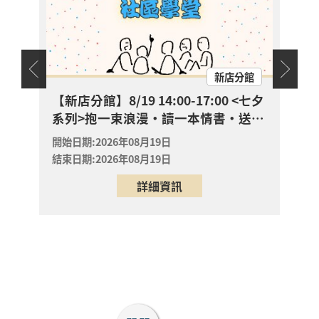
【新店分館】8/19
15:00-15:30 抱一束浪
漫・讀一本情書・送一
開放
報名
朵玫瑰
新店區
天地
新店分館
2026年08月19日
新店分館
幼兒故
【新店分館】8/19 14:00-17:00 <七夕
【八
系列>抱一束浪漫・讀一本情書・送一
🌈
【八里龍形圖書閱覽室
朵玫瑰
0-
嬰幼兒活動】 ? 帶寶貝
開始日期:2026年08月19日
開始日
一起「彩虹散步去」！
結束日期:2026年08月19日
結束日
開放
專屬 0-6 歲的色彩第一
報名
詳細資訊
八里區
堂美學課來囉！ ✨
2026年08月23日
八里龍形圖書閱覽室
? 【八里分館親子課
程】把八里的風景拼進
畫裡！動手玩植物，親
開放
子共創專屬「生態走讀