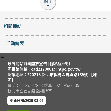
報名
關閉
八里區
地圖」 ?
2026年08月16日
八里分館
【淡水竹圍分館】下午
相關連結
場 115年8月國小多元
閱讀主題研習班《心的
活動總表
故事樹—從書頁開始的
開放
報名
溫暖冒險--科學實驗室
淡水區
裡的放電章魚》
:::
2026年08月29日
政府網站資料開放宣告
|
隱私權聲明
淡水竹圍分館
圖書館信箱：cad2170001@ntpc.gov.tw
總館地址：220218 新北市板橋區貴興路139號 【地
【淡水竹圍分館】上午
圖】
場115年8月國小多元
電話：02-29537868 傳真：02-29538139
新北市立圖書館 版權所有
閱讀主題研習班《心的
故事樹—從書頁開始的
開放
更新日期:2026-08-06
報名
溫暖冒險--科學實驗室
淡水區
裡的放電章魚》