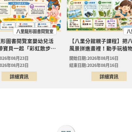
08月23日
形圖書閱覽室
八里分館親子課程】把八里的風景拼進畫裡！動手玩植物，
八里龍形圖書閱覽室
八
08月16日
館
龍形圖書閱覽室嬰幼兒活
【八里分館親子課程】把
 帶寶貝一起「彩虹散步
風景拼進畫裡！動手玩植
竹圍分館】下午場 115年8月國小多元閱讀主題研習班《
屬 0-6 歲的色彩第一堂美
子共創專屬「生態走讀地
裡的放電章魚》
026年08月23日
開始日期:2026年08月16日
！ ✨
08月29日
026年08月23日
結束日期:2026年08月16日
圍分館
詳細資訊
詳細資訊
竹圍分館】上午場115年8月國小多元閱讀主題研習班《
裡的放電章魚》
08月29日
圍分館
竹圍分館】上午場115年8月國小多元閱讀主題研習班《
裡的放電章魚》