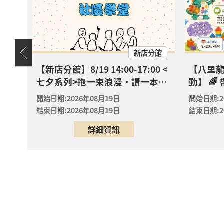
2026年
八里區
八里龍
? 【
天地
新店分館
2026年
八里區
八里分
嬰幼
【新店分館】8/19 14:00-17:00 <
【八里
七夕系列>抱一束浪漫・讀一本情
動】 
【淡水
書・送一朵玫瑰
去」！專
實驗室
開始日期:2026年08月19日
開始日期:2
學課來囉
2026年
結束日期:2026年08月19日
結束日期:2
淡水區
淡水竹
詳細資訊
【淡水
實驗室
2026年
淡水區
淡水竹
【淡水
實驗室