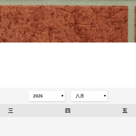
三
四
五