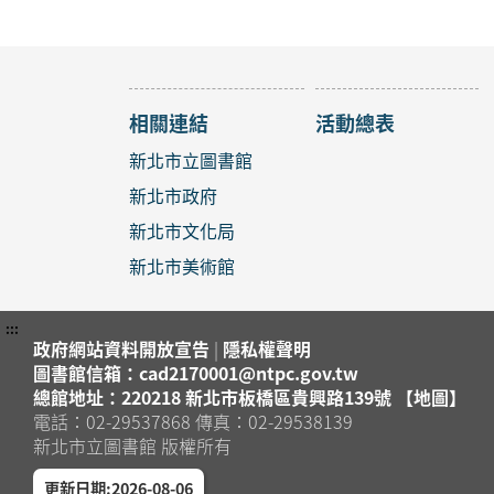
2026年
淡水區
淡水竹
【淡水
攻略》
相關連結
活動總表
2026年
淡水區
淡水竹
新北市立圖書館
新北市政府
【八里
2026年
新北市文化局
八里區
八里龍
新北市美術館
銀絲捲
2026年
:::
政府網站資料開放宣告
|
隱私權聲明
中和區
中和區
圖書館信箱：cad2170001@ntpc.gov.tw
總館地址：220218 新北市板橋區貴興路139號 【地圖】
「聽懂
電話：02-29537868 傳真：02-29538139
2026年
新北市立圖書館 版權所有
蘆洲區
蘆洲集
更新日期:2026-08-06