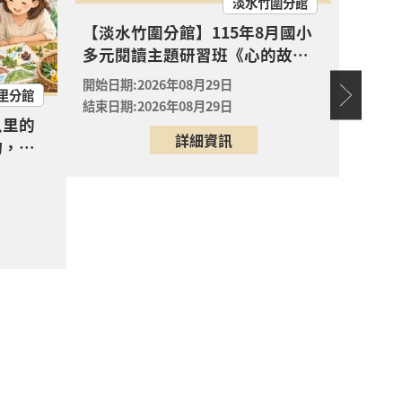
淡水竹圍分館
【淡水
報名
【淡水竹圍分館】115年8月國小
兒閱讀
多元閱讀主題研習班《心的故事
敗蛀牙
開始日期
親子共創專屬「生態走讀地圖」 ?
樹—從書頁開始的溫暖冒險--科學
護全
開始日期:2026年08月29日
開放
結束日期
里分館
實驗室裡的放電章魚》
報名
結束日期:2026年08月29日
八里的
詳細資訊
物，親
心的故事樹—從書頁開始的溫暖冒險--科學
圖」
開放
報名
心的故事樹—從書頁開始的溫暖冒險--科學
開放
報名
心的故事樹—從書頁開始的溫暖冒險--科學
場次