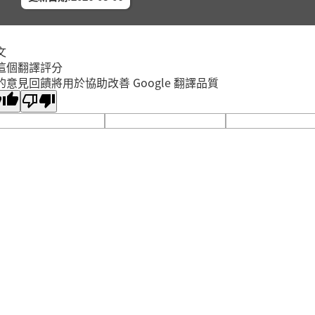
香蒜麵
2026年
中和區
中和區
文
海星夾子
這個翻譯評分
的意見回饋將用於協助改善 Google 翻譯品質
2026年
中和區
中和員
「性別
2026年
蘆洲區
蘆洲集
(二) 
2026年
新莊區
新莊裕
(三) 
2026年
新莊區
新莊裕