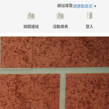
網站導覽
請選取語言
▼
相關連結
活動總表
登入
點
擊
後
將
開
啟
登
入
彈
跳
視
窗