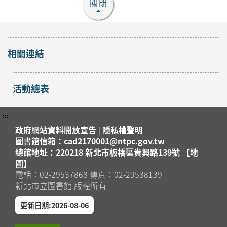
報名
關閉
八里區
地圖」 ?
2026年08月16日
八里分館
【淡水竹圍分館】下午
相關連結
場 115年8月國小多元
閱讀主題研習班《心的
活動總表
故事樹—從書頁開始的
開放
報名
溫暖冒險--科學實驗室
淡水區
裡的放電章魚》
:::
2026年08月29日
政府網站資料開放宣告
|
隱私權聲明
淡水竹圍分館
圖書館信箱：cad2170001@ntpc.gov.tw
總館地址：220218 新北市板橋區貴興路139號 【地
【淡水竹圍分館】上午
圖】
場115年8月國小多元
電話：02-29537868 傳真：02-29538139
新北市立圖書館 版權所有
閱讀主題研習班《心的
故事樹—從書頁開始的
開放
更新日期:2026-08-06
報名
溫暖冒險--科學實驗室
淡水區
裡的放電章魚》