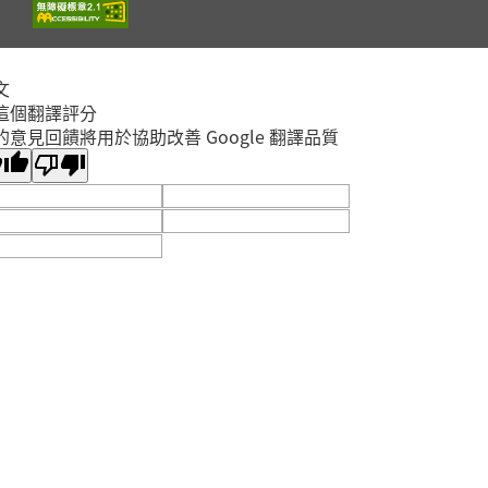
2026年08月29日
淡水竹圍分館
文
【淡水竹圍分館】上午
這個翻譯評分
場115年8月國小多元
的意見回饋將用於協助改善 Google 翻譯品質
閱讀主題研習班《心的
故事樹—從書頁開始的
場次
取消
溫暖冒險--科學實驗室
淡水區
裡的放電章魚》
2026年08月29日
淡水竹圍分館
【淡水竹圍分館】115
年8月嬰幼兒閱讀推廣
《寶貝閱讀大世界--打
開放
敗蛀牙蟲大作戰！0-5
報名
淡水區
歲的口腔照護全攻略》
2026年08月25日
淡水竹圍分館