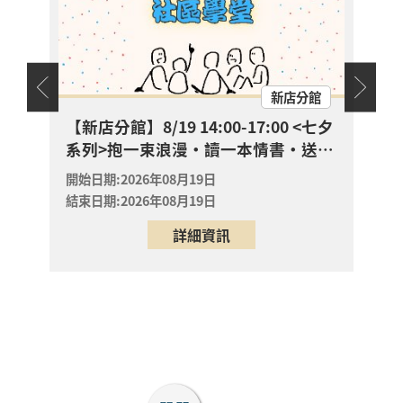
【新店分館】8/19
15:00-15:30 抱一束浪
漫・讀一本情書・送一
開放
報名
朵玫瑰
新店區
天地
新店分館
2026年08月19日
新店分館
幼兒故
【新店分館】8/19 14:00-17:00 <七夕
【八
系列>抱一束浪漫・讀一本情書・送一
🌈
【八里龍形圖書閱覽室
朵玫瑰
0-
嬰幼兒活動】 ? 帶寶貝
開始日期:2026年08月19日
開始日
一起「彩虹散步去」！
結束日期:2026年08月19日
結束日
開放
專屬 0-6 歲的色彩第一
報名
詳細資訊
八里區
堂美學課來囉！ ✨
2026年08月23日
八里龍形圖書閱覽室
? 【八里分館親子課
程】把八里的風景拼進
畫裡！動手玩植物，親
開放
子共創專屬「生態走讀