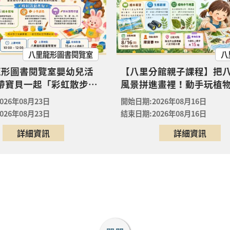
08月23日
形圖書閱覽室
八里分館親子課程】把八里的風景拼進畫裡！動手玩植物，
八里龍形圖書閱覽室
八
08月16日
館
龍形圖書閱覽室嬰幼兒活
【八里分館親子課程】把
 帶寶貝一起「彩虹散步
風景拼進畫裡！動手玩植
竹圍分館】下午場 115年8月國小多元閱讀主題研習班《
屬 0-6 歲的色彩第一堂美
子共創專屬「生態走讀地
裡的放電章魚》
026年08月23日
開始日期:2026年08月16日
！ ✨
08月29日
026年08月23日
結束日期:2026年08月16日
圍分館
詳細資訊
詳細資訊
竹圍分館】上午場115年8月國小多元閱讀主題研習班《
裡的放電章魚》
08月29日
圍分館
竹圍分館】上午場115年8月國小多元閱讀主題研習班《
裡的放電章魚》