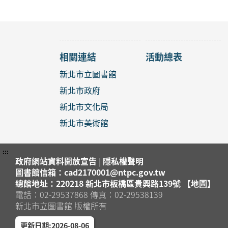
2026年
淡水區
淡水竹
【淡水
攻略》
相關連結
活動總表
2026年
淡水區
淡水竹
新北市立圖書館
新北市政府
【八里
2026年
新北市文化局
八里區
八里龍
新北市美術館
銀絲捲
2026年
:::
政府網站資料開放宣告
|
隱私權聲明
中和區
中和區
圖書館信箱：cad2170001@ntpc.gov.tw
總館地址：220218 新北市板橋區貴興路139號 【地圖】
「聽懂
電話：02-29537868 傳真：02-29538139
2026年
新北市立圖書館 版權所有
蘆洲區
蘆洲集
更新日期:2026-08-06