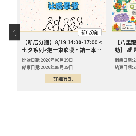
2026年
八里區
八里龍
? 【
天地
新店分館
2026年
八里區
八里分
嬰幼
【新店分館】8/19 14:00-17:00 <
【八里
七夕系列>抱一束浪漫・讀一本情
動】 
【淡水
書・送一朵玫瑰
去」！專
實驗室
開始日期:2026年08月19日
開始日期:2
學課來囉
2026年
結束日期:2026年08月19日
結束日期:2
淡水區
淡水竹
詳細資訊
【淡水
實驗室
2026年
淡水區
淡水竹
【淡水
實驗室