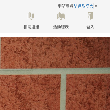
網站導覽
請選取語言
▼
相關連結
活動總表
登入
點
擊
後
將
開
啟
登
入
彈
跳
視
窗