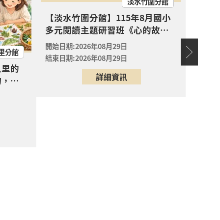
淡水竹圍分館
【淡水
報名
【淡水竹圍分館】115年8月國小
兒閱讀
多元閱讀主題研習班《心的故事
敗蛀牙
開始日期
親子共創專屬「生態走讀地圖」 ?
樹—從書頁開始的溫暖冒險--科學
護全
開始日期:2026年08月29日
開放
結束日期
里分館
實驗室裡的放電章魚》
報名
結束日期:2026年08月29日
八里的
詳細資訊
物，親
心的故事樹—從書頁開始的溫暖冒險--科學
圖」
開放
報名
心的故事樹—從書頁開始的溫暖冒險--科學
開放
報名
心的故事樹—從書頁開始的溫暖冒險--科學
場次