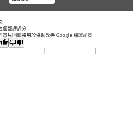
香蒜麵
2026年
中和區
中和區
文
海星夾子
這個翻譯評分
的意見回饋將用於協助改善 Google 翻譯品質
2026年
中和區
中和員
「性別
2026年
蘆洲區
蘆洲集
(二) 
2026年
新莊區
新莊裕
(三) 
2026年
新莊區
新莊裕