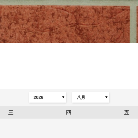
三
四
五