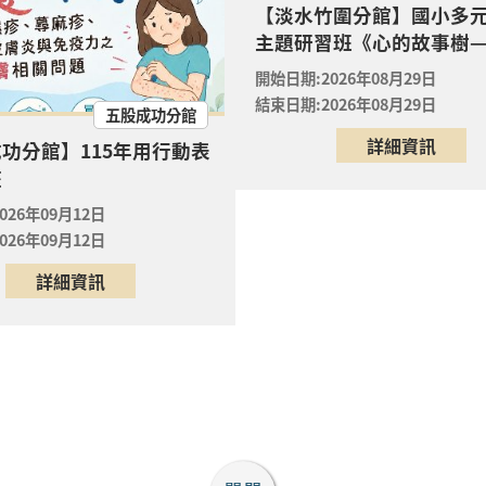
【淡水竹圍分館】國小多
竹圍分館】上午場115年8月國小多元閱讀主題研習班《
主題研習班《心的故事樹
裡的放電章魚》
開始的溫暖冒險--科學實
08月29日
開始日期:2026年08月29日
放電章魚》
圍分館
結束日期:2026年08月29日
五股成功分館
油畫體驗
詳細資訊
功分館】115年用行動表
08月23日
座
同分館
026年09月12日
館】8/19 14:30-15:00 抱一束浪漫・讀一本情書・送
026年09月12日
08月19日
詳細資訊
館
館】8/19 14:00-14:30 抱一束浪漫・讀一本情書・送
08月19日
館
館】8/19 15:30-16:00 抱一束浪漫・讀一本情書・送
08月19日