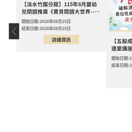
【淡水竹圍分館】115年8月嬰幼
【淡水
兒閱讀推廣《寶貝閱讀大世界--打
實驗室
敗蛀牙蟲大作戰！0-5歲的口腔照
2026年
開始日期:2026年08月25日
淡水區
護全攻略》
淡水竹
結束日期:2026年08月25日
天地
親子小
詳細資訊
嬰幼
【五股成
2026年
達愛講
汐止區
汐止大
開始日期:2
【新店分
結束日期:2
2026年
新店區
新店分
【新店分
2026年
新店區
新店分
【新店分
2026年