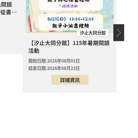
元閱讀
心的故事樹—從書頁開始的溫暖冒險--科學
—從書頁
場次
驗室裡的
取消
汐止大同分館
【汐止大同分館】115年暑期閱讀
【新店分
開放
活動
七夕
報名
書・
開始日期:2026年08月01日
開始日期
一朵玫瑰
結束日期:2026年08月23日
結束日期
開放
報名
詳細資訊
一朵玫瑰
開放
報名
一朵玫瑰
開放
報名