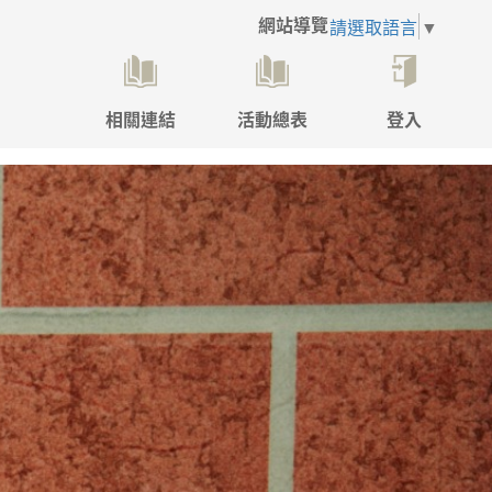
網站導覽
請選取語言
▼
相關連結
活動總表
登入
點
擊
後
將
開
啟
登
入
彈
跳
視
窗