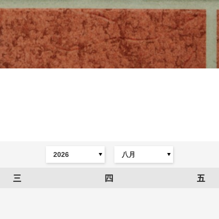
三
四
五