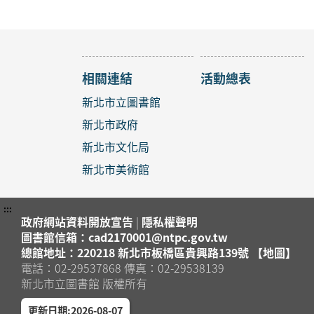
新店區
新店分
【新店分
2026年
新店區
新店分
相關連結
活動總表
【八里
新北市立圖書館
囉！ ✨
新北市政府
2026年
八里區
八里龍
新北市文化局
新北市美術館
? 【
2026年
八里區
八里分
:::
政府網站資料開放宣告
|
隱私權聲明
【八里
圖書館信箱：cad2170001@ntpc.gov.tw
總館地址：220218 新北市板橋區貴興路139號 【地圖】
2026年
電話：02-29537868 傳真：02-29538139
八里區
八里龍
新北市立圖書館 版權所有
銀絲捲
更新日期:2026-08-07