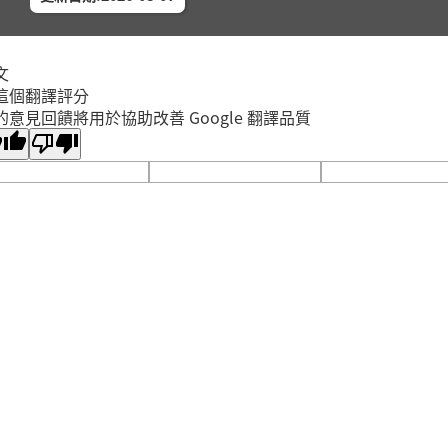
2026年
中和區
中和區
「聽懂
文
2026年
這個翻譯評分
蘆洲區
的意見回饋將用於協助改善 Google 翻譯品質
蘆洲集
香蒜麵
2026年
中和區
中和區
海星夾子
2026年
中和區
中和員
「性別
2026年
蘆洲區
蘆洲集
(二) 