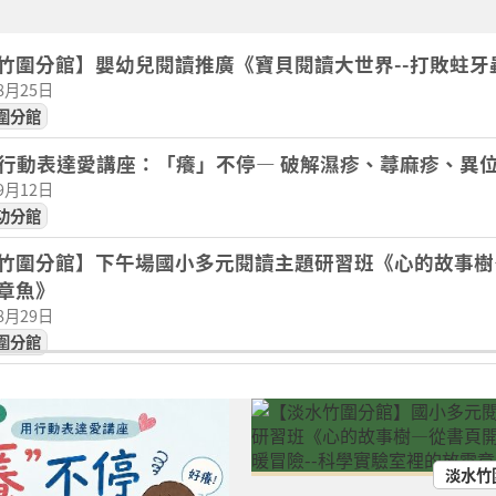
竹圍分館】嬰幼兒閱讀推廣《寶貝閱讀大世界--打敗蛀牙
08月25日
圍分館
2用行動表達愛講座：「癢」不停— 破解濕疹、蕁麻疹、
09月12日
功分館
竹圍分館】下午場國小多元閱讀主題研習班《心的故事樹
章魚》
08月29日
圍分館
竹圍分館】上午場國小多元閱讀主題研習班《心的故事樹
章魚》
08月29日
圍分館
淡水竹