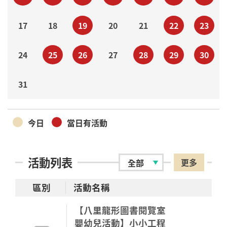
17
18
19
20
21
22
23
24
25
26
27
28
29
30
31
今日
當日有活動
活動列表
更多
區別
活動名稱
【八里龍形圖書閱覽室
嬰幼兒活動】小小工程