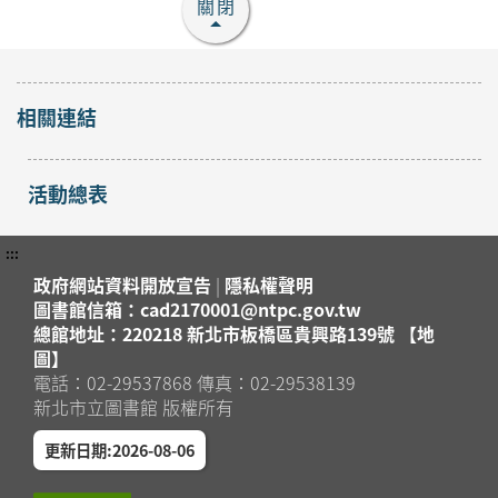
關閉
截止
2026年08月09日
新莊區
新莊裕民分館
(三) 送水節-水燈DIY
報名
相關連結
2026年08月16日
截止
新莊區
新莊裕民分館
活動總表
親子小油畫體驗
開放
2026年08月23日
報名
汐止區
汐止大同分館
:::
政府網站資料開放宣告
|
隱私權聲明
魔法御守守護你：一起
圖書館信箱：cad2170001@ntpc.gov.tw
破解數位危機！
開放
總館地址：220218 新北市板橋區貴興路139號 【地
報名
2026年09月05日
圖】
板橋區
總館5樓研習教室
電話：02-29537868 傳真：02-29538139
新北市立圖書館 版權所有
【看見部落中的
「她」：織一條回家的
更新日期:2026-08-06
開放
路】 親子工作坊
報名