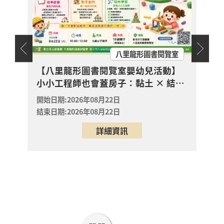
海星夾子diy
開放
2026年09月05日
報名
中和區
中和員山分館
「性別平等的無齡自我
天地
八里龍形圖書閱覽室
寵愛：從保養到妝扮修
開放
幼兒故
【中
【八里龍形圖書閱覽室嬰幼兒活動】
飾入門」講座
報名
蘆洲區
系列
小小工程師也會蓋房子：黏土 × 結構
2026年09月12日
蘆洲集賢分館7樓視聽室
× 問題解決
開始日
開始日期:2026年08月22日
結束日
結束日期:2026年08月22日
【板橋四維分館】
「一起看見不同國家」
詳細資訊
英語研習班 - 埃及文化
報名
好神秘 ◎ 尚有名額 歡
截止
板橋區
迎現場報名
2026年08月06日
板橋四維分館
(二) 哈努曼神猴&面具
DIY
報名