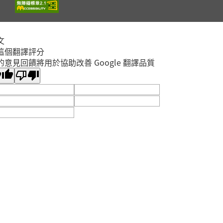
板橋區
2026年09月05日
總館5樓研習教室
為什麼都是女鬼?-臺灣
文
民間傳說中的性別故事
開放
這個翻譯評分
報名
2026年08月29日
的意見回饋將用於協助改善 Google 翻譯品質
板橋區
總館5樓研習教室
「悅」讀「紓」寫：伴
我成長--我的圓夢之旅
開放
報名
2026年08月13日
板橋區
總館5樓研習教室
「悅」讀「紓」寫：喜
形於色--我的心情調色
報名
盤
截止
板橋區
2026年08月06日
總館5樓研習教室
療癒手作: 最幸福的禮