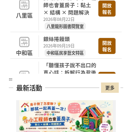
師也會蓋房子：黏土
開放
報名
× 結構 × 問題解決
八里區
2026年08月22日
八里龍形圖書閱覽室
銀絲捲饅頭
開放
2026年09月19日
報名
中和區
中和區民享藝文特區
「聽懂孩子說不出口的
真心話：拆解行為背後
開放
的愛與求救」講座
:::
報名
蘆洲區
最新活動
2026年08月22日
更多
蘆洲集賢分館7樓視聽室
香蒜麵包
開放
2026年09月19日
報名
中和區
中和區民享藝文特區