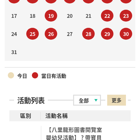
17
18
19
20
21
22
23
24
25
26
27
28
29
30
31
今日
當日有活動
活動列表
更多
區別
活動名稱
【八里龍形圖書閱覽室
嬰幼兒活動】 ? 帶寶貝