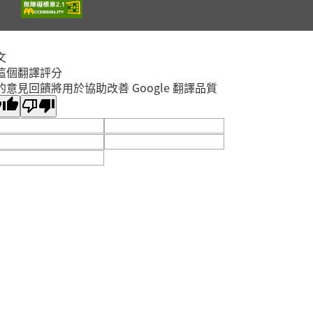
開放
2026年09月19日
報名
中和區
中和區民享藝文特區
文
「聽懂孩子說不出口的
這個翻譯評分
真心話：拆解行為背後
開放
的意見回饋將用於協助改善 Google 翻譯品質
的愛與求救」講座
報名
蘆洲區
2026年08月22日
蘆洲集賢分館7樓視聽室
香蒜麵包
開放
2026年09月19日
報名
中和區
中和區民享藝文特區
海星夾子diy
開放
2026年09月05日
報名
中和區
中和員山分館
「性別平等的無齡自我
寵愛：從保養到妝扮修
開放