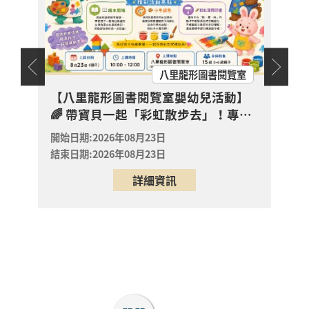
淡水區
裡的放電章魚》
2026年08月29日
淡水竹圍分館
天地
八里龍形圖書閱覽室
【淡水竹圍分館】上午
場115年8月國小多元
幼兒故
【八里龍形圖書閱覽室嬰幼兒活動】
【八
閱讀主題研習班《心的
🌈 帶寶貝一起「彩虹散步去」！專屬
拼進
故事樹—從書頁開始的
開放
0-6 歲的色彩第一堂美學課來囉！ ✨
屬「
開始日期:2026年08月23日
開始日
報名
溫暖冒險--科學實驗室
淡水區
結束日期:2026年08月23日
結束日
裡的放電章魚》
2026年08月29日
詳細資訊
淡水竹圍分館
【淡水竹圍分館】上午
場115年8月國小多元
閱讀主題研習班《心的
故事樹—從書頁開始的
場次
取消
溫暖冒險--科學實驗室
淡水區