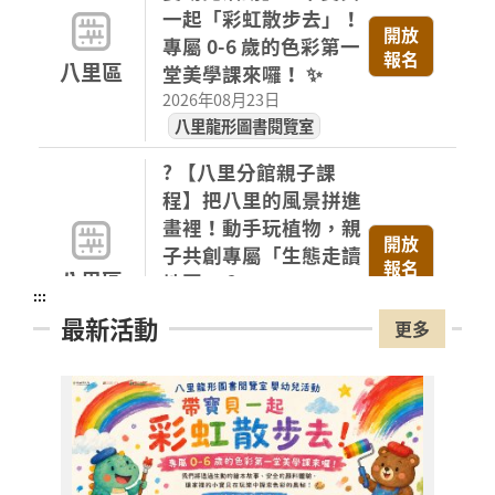
一起「彩虹散步去」！
開放
專屬 0-6 歲的色彩第一
報名
八里區
堂美學課來囉！ ✨
2026年08月23日
八里龍形圖書閱覽室
? 【八里分館親子課
程】把八里的風景拼進
畫裡！動手玩植物，親
開放
子共創專屬「生態走讀
報名
八里區
地圖」 ?
:::
2026年08月16日
最新活動
更多
八里分館
【淡水竹圍分館】下午
場 115年8月國小多元
閱讀主題研習班《心的
故事樹—從書頁開始的
開放
報名
溫暖冒險--科學實驗室