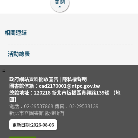
裡的放電章魚》
關閉
2026年08月29日
淡水竹圍分館
【淡水竹圍分館】115
相關連結
年8月嬰幼兒閱讀推廣
《寶貝閱讀大世界--打
開放
敗蛀牙蟲大作戰！0-5
活動總表
報名
淡水區
歲的口腔照護全攻略》
2026年08月25日
:::
淡水竹圍分館
政府網站資料開放宣告
|
隱私權聲明
圖書館信箱：cad2170001@ntpc.gov.tw
【八里龍形圖書閱覽室
總館地址：220218 新北市板橋區貴興路139號 【地
嬰幼兒活動】小小工程
圖】
師也會蓋房子：黏土
開放
電話：02-29537868 傳真：02-29538139
報名
× 結構 × 問題解決
八里區
新北市立圖書館 版權所有
2026年08月22日
八里龍形圖書閱覽室
更新日期:2026-08-06
銀絲捲饅頭