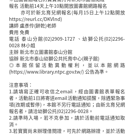
報名 活動前14天上午10點開放圖書館網路報名
亦可於新北育兒網報名(每月15日上午12點開放
https://reurl.cc/DKVlnd)
講師 盧彥伶(餅乾)老師
費用 免費
電話 泰山分館(02)2909-1727 、幼獅公托(02)2296-
0028 林小姐
主辦 新北市立圖書館泰山分館
協辦 新北市泰山幼獅公共托育中心(親子館)
◎本館保留活動異動權利，並以本館網路
(https://www.library.ntpc.gov.tw/) 公告為準。
注意事項：
1.請填寫正確可收信之email，經由圖書館表單報名
者，活動前1日將寄送email活動通知提醒，除遇緊急事
項(改期或暫停)，本館不另行電話通知；由新北育兒網
報名者，請洽幼獅公托(02)2296-0028。
2.請準時入場，若不克參加，請於活動前電話通知取
消。
3.若寶寶尚未辦理借閱證，可先於網路辦證，並於活動