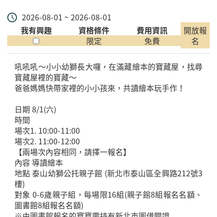
2026-08-01 ~ 2026-08-01
我有興趣
資格條件
費用資訊
開放報
限定
免費
名
吼吼吼～小小幼獅長大囉，在滿藏繪本的寶藏屋，找尋
寶藏屋裡的寶藏～
爸爸媽媽快帶家裡的小小孩來，共讀繪本玩手作！
日期 8/1(六)
時間
場次1. 10:00-11:00
場次2. 11:00-12:00
【兩場次內容相同，請擇一報名】
內容 導讀繪本
地點 泰山幼獅公托親子館 (新北市泰山區全興路212號3
樓)
對象 0-6歲親子組，每場限16組(親子館8組報名名額、
圖書館8組報名名額)
※由圖書館報名的寶寶需持有新北市圖借閱證