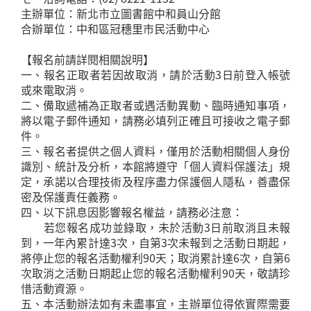
主辦單位：新北市立圖書館中和員山分館
合辦單位：中和區冠穗里市民活動中心
【報名前請詳閱相關說明】
一、報名正取者若因故取消，請於活動3日前登入帳號
或來電取消。
二、備取遞補為正取者或遇活動異動、臨時通知事項，
將以電子郵件通知，請務必填列正確且可接收之電子郵
件。
三、報名者提供之個人資料，僅用於活動相關個人身份
識別、統計及分析，本館將遵守「個人資料保護法」規
定，承諾以合理技術及程序盡力保護個人隱私，善盡保
密及保護責任義務。
四、以下訊息因影響報名權益，請務必注意：
若您報名成功並錄取，未於活動3日前取消且未報
到，一年內累計達3次，自第3次未報到之活動日期起，
將停止您的報名活動權利90天；取消累計達6次，自第6
次取消之活動日期起止您的報名活動權利90天，敬請珍
惜活動資源。
五、本活動辦法如有未盡事宜，主辦單位得依實際需要