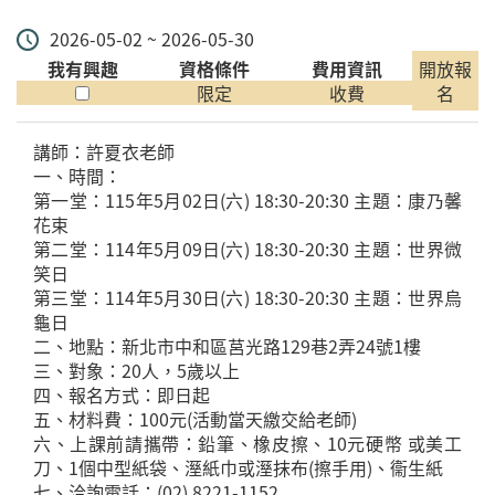
2026-05-02 ~ 2026-05-30
我有興趣
資格條件
費用資訊
開放報
限定
收費
名
講師：許夏衣老師
一、時間：
第一堂：115年5月02日(六) 18:30-20:30 主題：康乃馨
花束
第二堂：114年5月09日(六) 18:30-20:30 主題：世界微
笑日
第三堂：114年5月30日(六) 18:30-20:30 主題：世界烏
龜日
二、地點：新北市中和區莒光路129巷2弄24號1樓
三、對象：20人，5歲以上
四、報名方式：即日起
五、材料費：100元(活動當天繳交給老師)
六、上課前請攜帶：鉛筆、橡皮擦、10元硬幣 或美工
刀、1個中型紙袋、溼紙巾或溼抹布(擦手用)、衞生紙
七、洽詢電話：(02) 8221-1152