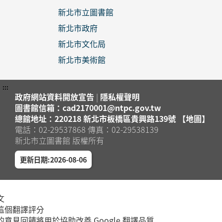
新北市立圖書館
新北市政府
新北市文化局
新北市美術館
:::
政府網站資料開放宣告
|
隱私權聲明
圖書館信箱：cad2170001@ntpc.gov.tw
總館地址：220218 新北市板橋區貴興路139號 【地圖】
電話：02-29537868 傳真：02-29538139
新北市立圖書館 版權所有
更新日期:2026-08-06
文
這個翻譯評分
的意見回饋將用於協助改善 Google 翻譯品質