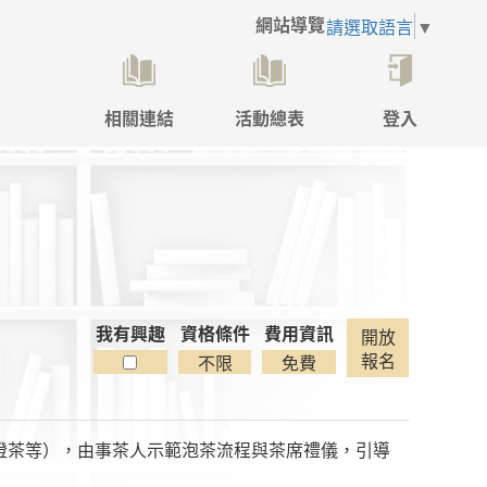
網站導覽
請選取語言
▼
相關連結
活動總表
登入
點
擊
後
將
開
啟
登
入
彈
我有興趣
資格條件
費用資訊
開放
跳
報名
不限
免費
視
窗
橙茶等），由事茶人示範泡茶流程與茶席禮儀，引導