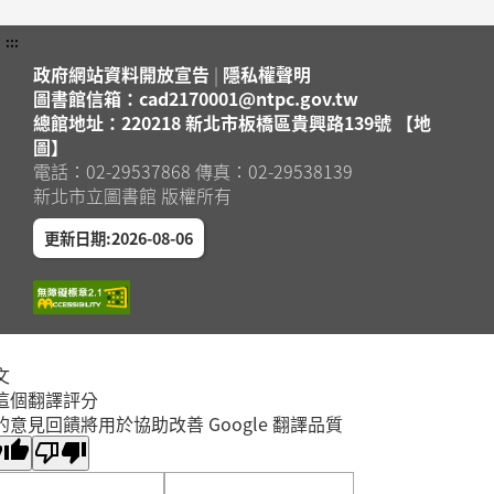
:::
政府網站資料開放宣告
|
隱私權聲明
圖書館信箱：cad2170001@ntpc.gov.tw
總館地址：220218 新北市板橋區貴興路139號 【地
圖】
電話：02-29537868 傳真：02-29538139
新北市立圖書館 版權所有
更新日期:2026-08-06
文
這個翻譯評分
的意見回饋將用於協助改善 Google 翻譯品質