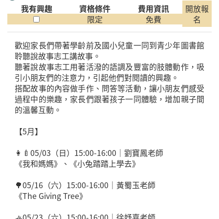
我有興趣
資格條件
費用資訊
開放報
限定
免費
名
歡迎家長們帶著學齡前及國小兒童一同到青少年圖書館
聆聽說故事志工講故事。
聽著說故事志工用著活潑的語調及豐富的肢體動作，吸
引小朋友們的注意力，引起他們對閱讀的興趣。
搭配故事的內容做手作、問答等活動，讓小朋友們感受
過程中的樂趣，家長們跟著孩子一同體驗，增加親子間
的溫馨互動。
【5月】
👩‍🍼05/03（日）15:00-16:00｜劉寶鳳老師
《我和媽媽》、《小兔踏踏上學去》
🌳05/16（六）15:00-16:00｜黃蜀玉老師
《The Giving Tree》
🚣05/23（六）15:00-16:00｜徐妤嘉老師