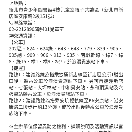
📍地點：
新北市青少年圖書館4樓兒童室親子共讀區（新北市新
店區安康路2段151號）
📞聯絡電話：
02-22128905轉401兒童室
🚌交通資訊：
【公車】
202區、624、624綠、643、648、779、839、905、
905副、909、906、913、935、南環幹線、綠7、綠
8、綠15、橘1、橘9、棕7，於浪漫貴族站下車。
【捷運】
路線1：建議路線為搭乘捷運新店線至新店區公所1號出
口後，轉乘公車於浪漫貴族站下車。 另可自捷運新店
站、七張站、大坪林站、中和景安站、永和頂溪站及六
張犁站轉乘公車，於浪漫貴族站下車。
路線2：建議路線為搭乘安坑輕軌線至K6安康站，沿安
康路二段步行約13分鐘，或於出站後轉乘公車於浪漫貴
族站下車。
※主辦單位保留異動之權利，詳細說明及活動資訊以官