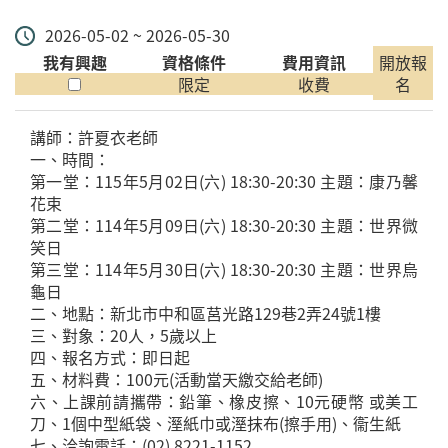
2026-05-02 ~ 2026-05-30
我有興趣
資格條件
費用資訊
開放報
限定
收費
名
講師：許夏衣老師
一、時間：
第一堂：115年5月02日(六) 18:30-20:30 主題：康乃馨
花束
第二堂：114年5月09日(六) 18:30-20:30 主題：世界微
笑日
第三堂：114年5月30日(六) 18:30-20:30 主題：世界烏
龜日
二、地點：新北市中和區莒光路129巷2弄24號1樓
三、對象：20人，5歲以上
四、報名方式：即日起
五、材料費：100元(活動當天繳交給老師)
六、上課前請攜帶：鉛筆、橡皮擦、10元硬幣 或美工
刀、1個中型紙袋、溼紙巾或溼抹布(擦手用)、衞生紙
七、洽詢電話：(02) 8221-1152