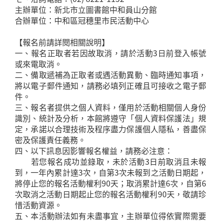
主辦單位：新北市立圖書館中和員山分館
合辦單位：中和區冠穗里市民活動中心
【報名前請詳閱相關說明】
一、報名正取者若因故取消，請於活動3日前登入帳號
或來電取消。
二、備取遞補為正取者或遇活動異動、臨時通知事項，
將以電子郵件通知，請務必填列正確且可接收之電子郵
件。
三、報名者提供之個人資料，僅用於活動相關個人身份
識別、統計及分析，本館將遵守「個人資料保護法」規
定，承諾以合理技術及程序盡力保護個人隱私，善盡保
密及保護責任義務。
四、以下訊息因影響報名權益，請務必注意：
若您報名成功並錄取，未於活動3日前取消且未報
到，一年內累計達3次，自第3次未報到之活動日期起，
將停止您的報名活動權利90天；取消累計達6次，自第6
次取消之活動日期起止您的報名活動權利90天，敬請珍
惜活動資源。
五、本活動辦法如有未盡事宜，主辦單位得依實際需要