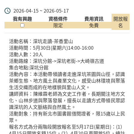
2026-04-15 ~ 2026-05-17
我有興趣
資格條件
費用資訊
開放報
限定
免費
名
活動名稱：深坑走讀-茶香里山
活動時間：5月30日(星期六)14:00-16:00
活動人數：20人
活動路線：深坑分館->深坑老街->大崎嶺古道
集合地點:深坑分館
活動內容：本活動帶領讀者走進深坑茶園與山徑，認識
茶鄉生態、地方風土與產業文化，感受山林環境與聚落
生活交織而成的在地樣貌與里山人文。
講師資料：陳維霖老師為文史工作者，長期關注地方文
化、山林步道與聚落發展，擅長以走讀方式帶領民眾認
識深坑的人文脈絡與自然風土。
活動對象：持有新北市圖書館借閱證者，限15歲以上民
眾。
報名方式為分兩階段開放報名至5月17日(星期日)：(1）
4月15日開放名額15位，(2）4月20日再開放5位，總計