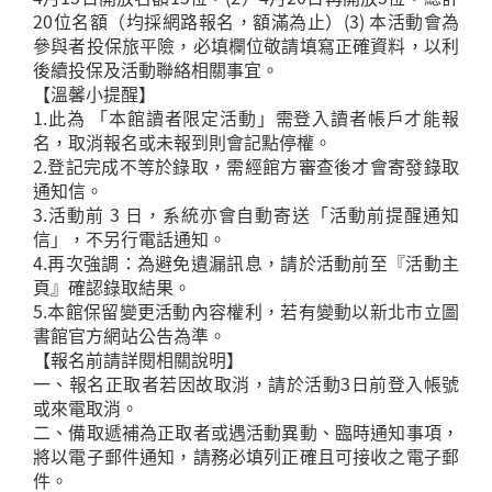
20位名額（均採網路報名，額滿為止）(3) 本活動會為
參與者投保旅平險，必填欄位敬請填寫正確資料，以利
後續投保及活動聯絡相關事宜。
【溫馨小提醒】
1.此為 「本館讀者限定活動」需登入讀者帳戶才能報
名，取消報名或未報到則會記點停權。
2.登記完成不等於錄取，需經館方審查後才會寄發錄取
通知信。
3.活動前 3 日，系統亦會自動寄送「活動前提醒通知
信」，不另行電話通知。
4.再次強調：為避免遺漏訊息，請於活動前至『活動主
頁』確認錄取結果。
5.本館保留變更活動內容權利，若有變動以新北市立圖
書館官方網站公告為準。
【報名前請詳閱相關說明】
一、報名正取者若因故取消，請於活動3日前登入帳號
或來電取消。
二、備取遞補為正取者或遇活動異動、臨時通知事項，
將以電子郵件通知，請務必填列正確且可接收之電子郵
件。