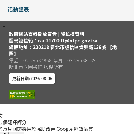
活動總表
:::
政府網站資料開放宣告
|
隱私權聲明
圖書館信箱：cad2170001@ntpc.gov.tw
總館地址：220218 新北市板橋區貴興路139號 【地
圖】
電話：02-29537868 傳真：02-29538139
新北市立圖書館 版權所有
更新日期:2026-08-06
文
這個翻譯評分
的意見回饋將用於協助改善 Google 翻譯品質