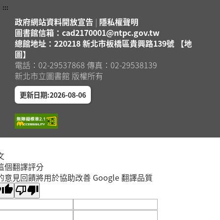
:::
政府網站資料開放宣告
|
隱私權聲明
圖書館信箱：cad2170001@ntpc.gov.tw
總館地址：220218 新北市板橋區貴興路139號 【地
圖】
電話：02-29537868 傳真：02-29538139
新北市立圖書館 版權所有
更新日期:2026-08-06
文
這個翻譯評分
的意見回饋將用於協助改善 Google 翻譯品質