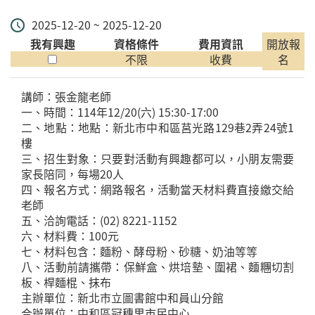
2025-12-20 ~ 2025-12-20
我有興趣
資格條件
費用資訊
開放報
不限
收費
名
講師：張金龍老師
一、時間：114年12/20(六) 15:30-17:00
二、地點：地點：新北市中和區莒光路129巷2弄24號1
樓
三、招生對象：只要對活動有興趣都可以，小朋友需要
家長陪同，每場20人
四、報名方式：網路報名，活動當天材料費直接繳交給
老師
五、洽詢電話：(02) 8221-1152
六、材料費：100元
七、材料包含：麵粉、酵母粉、砂糖、奶油等等
八、活動前請攜帶：保鮮盒、烘培墊、圍裙、麵糰切割
板、桿麵棍、抹布
主辦單位：新北市立圖書館中和員山分館
合辦單位：中和區冠穗里市民中心