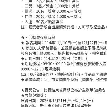
•二獎：2名／獎金 8,000元＋獎狀
•三獎：3名／獎金 6,000元＋獎狀
•優選：10名／獎金 3,000元＋獎狀
•佳作：20名／獎金 1,000元＋獎狀
•入選：50名／頒發獎狀
註：獲獎者需親自出席頒獎典禮，方可領取紀念品
五、活動流程與時程
★ 報名期間：114年11月10日(一)至12月22日(一)
★ 參加方式:網路報名，並視報名名額上限得提前
報名名額上限300人，採先報名先錄取制，報名截
★活動日期：114年12月25日（星期四）
★活動流程 : 08:30～09:00 報到*僅開放參賽
09:00～12:00 現場繪製
(12：00前繳交作品、逾時視為無效。作品背面
★繪畫區域：新北市立圖書館總館（圖書館戶外空間
★得獎公告：比賽結束後擇期公布於主辦單位網站
★展覽與頒獎：
展覽日期：2026年1月21日(三)~3月1日(日)
展覽地點：新北市立圖書館總館1樓展覽區