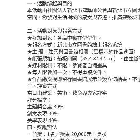
一、活動緣起與目的
本活動由社團法人新北市建築師公會與新北市立圖
空間，激發對生活場域的感受與表達，推廣建築城
二、活動對象與報名方式
★參加對象：各高中職在學學生。
★報名方式：新北市立圖書館線上報名系統
★主 題：建築與圖書館相關（需標示於作品背面）
★紙張規格：菊板四開（39.4×54.5cm），由
★媒材限制：不限，參賽者自備畫具
★每人限參加一次，不得重複交件。
★作品繳交後即留存圖書館展示並簽立切結書，不
三、評審方式
當日由建築、美術、教育界專家評審
評分標準：
主題契合度 30%
創意表現 30%
美學表現 40%
四、獎勵辦法
•首獎：1名／獎金 20,000元＋獎狀