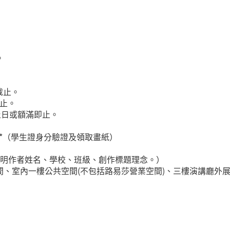
。
 截止。
截止。
止日或額滿即止。
者入館*（學生證身分驗證及領取畫紙）
請註明作者姓名、學校、班級、創作標題理念。）
、室內一樓公共空間(不包括路易莎營業空間)、三樓演講廳外