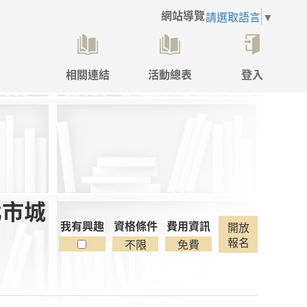
網站導覽
請選取語言
▼
相關連結
活動總表
登入
點
擊
後
將
開
啟
登
入
北市城
彈
跳
我有興趣
資格條件
費用資訊
開放
視
報名
不限
免費
窗