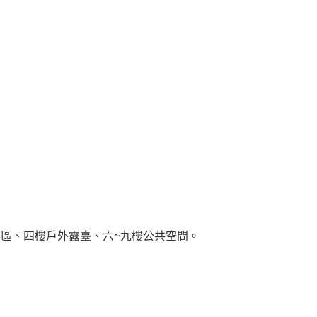
展區、四樓戶外露臺、六~九樓公共空間。