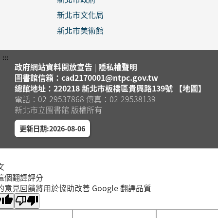
新北市文化局
新北市美術館
:::
政府網站資料開放宣告
|
隱私權聲明
圖書館信箱：cad2170001@ntpc.gov.tw
總館地址：220218 新北市板橋區貴興路139號 【地圖】
電話：02-29537868 傳真：02-29538139
新北市立圖書館 版權所有
更新日期:2026-08-06
文
這個翻譯評分
的意見回饋將用於協助改善 Google 翻譯品質