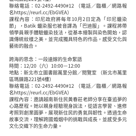
聯絡電話：02-2492-4490#12 （電話／臨櫃／網路報
名https://reurl.cc/EbGVEA）
課程內容：印尼政府將每年10月2日定為「印尼蠟染
節」，Batik 蠟染服也被音譯為「巴迪服」。課程將帶
領學員親手體驗蠟染技法，從基本繪製與染色開始，認
識傳統紋樣之美，並完成獨具特色的作品，感受文化與
藝術的融合。
跨海的思念：一段遠嫁的生命絮語
時間：12/20（六）10:00－12:00
地點：新北市立圖書館萬里分館／閱覽室 （新北市萬里
區瑪鋉路221號4樓）
聯絡電話：02-2492-4490#12 （電話／臨櫃／網路報
名https://reurl.cc/EbGVEA）
課程內容：邀請越南新住民黃春莊老師分享在臺追夢的
心路歷程。她以親身經驗現身說法，從語言學習、進修
考照到創業圓夢，展現新住民的勇氣與韌性。透過生命
故事交流，理解跨國婚姻中的挑戰與成長，並感受多元
文化交織下的生命力量。