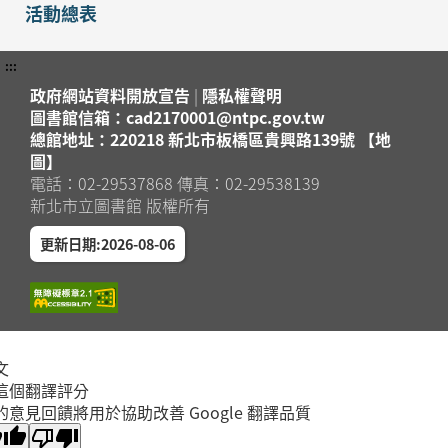
活動總表
:::
政府網站資料開放宣告
|
隱私權聲明
圖書館信箱：cad2170001@ntpc.gov.tw
總館地址：220218 新北市板橋區貴興路139號 【地
圖】
電話：02-29537868 傳真：02-29538139
新北市立圖書館 版權所有
更新日期:2026-08-06
文
這個翻譯評分
的意見回饋將用於協助改善 Google 翻譯品質