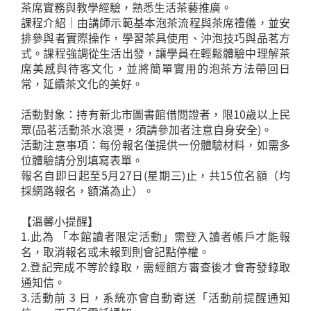
茶席實務與教學經驗，熟悉生活茶藝推廣。
課程介紹｜由講師示範基本泡茶流程與茶席禮儀，並安
排參與者實際操作，學習茶具使用、沖泡技巧與品茗方
式。課程強調從生活出發，讓學員在輕鬆體驗中理解茶
席美感與待客文化，並將簡單實用的泡茶方法帶回日
常，延續茶文化的美好。
活動對象：持有新北市圖書館借閱證者，限10歲以上民
眾(品茗活動茶水滾燙，須請參加者注意自身安全)。
活動注意事項：每份報名僅提供一份體驗材料，如需多
位體驗請分別填寫表單。
報名自即日起至5月27日(星期三)止，共15位名額（均
採網路報名，額滿為止）。
【溫馨小提醒】
1.此為 「本館讀者限定活動」需登入讀者帳戶才能報
名，取消報名或未報到則會記點停權。
2.登記完成不等於錄取，需經館方審查後才會寄發錄取
通知信。
3.活動前 3 日，系統亦會自動寄送「活動前提醒通知