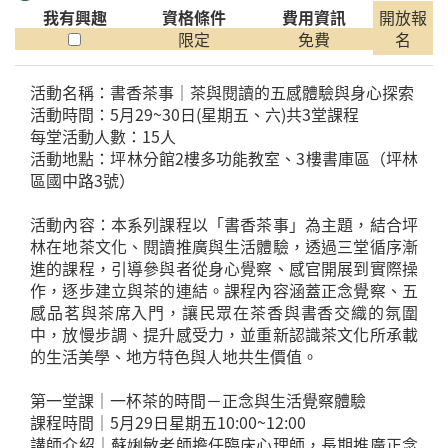
我有興趣
資格條件
費用資訊
開放報
限定
免費
名
活動名稱：書香茶事｜茶與閱讀的五感體驗與身心探索
活動時間：5月29~30日(星期五、六)共3堂課程
每堂活動人數：15人
活動地點：坪林分館2樓多功能教室、3樓書庫區（坪林
區國中路3號）
活動內容：本系列課程以「書香茶事」為主題，結合坪
林在地茶文化、閱讀推廣與生活體驗，透過三堂循序漸
進的課程，引導參與者從身心覺察、感官開展到實際操
作，逐步建立與茶的連結。課程內容涵蓋正念覺察、五
感品茗與茶席入門，讓民眾在茶香與書香交織的氛圍
中，放慢步調、提升感受力，並重新認識茶文化所承載
的生活美學、地方特色與人地共生價值。
第一堂課｜一杯茶的時間－正念與生活覺察體驗
課程時間｜5月29日星期五10:00~12:00
講師介紹｜蘇娳敏老師擔任臨床心理師，長期推廣正念