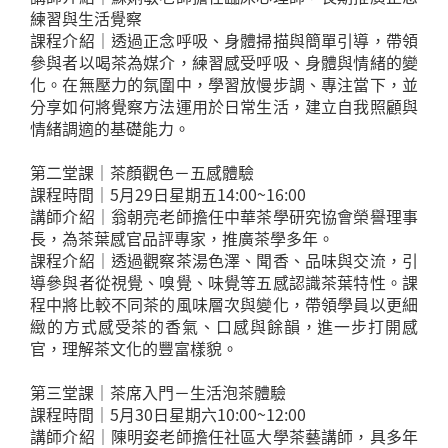
練習與生活覺察
課程介紹｜透過正念呼吸、身體掃描與簡單引導，帶領
參與者以喝茶為媒介，練習感受呼吸、身體與情緒的變
化。在無壓力的氛圍中，學習放慢步調、專注當下，並
分享如何將覺察方法運用於日常生活，建立自我照顧與
情緒調適的基礎能力。
第二堂課｜茶顏觀色－五感體驗
課程時間｜5月29日星期五14:00~16:00
講師介紹｜翁朝亮老師擔任中華茶學研究協會榮譽理事
長，為茶葉感官品評專家，推廣茶學多年。
課程介紹｜透過觀察茶湯色澤、聞香、品味與交流，引
導參與者從視覺、嗅覺、味覺等五感認識茶葉特性。課
程中將比較不同茶的風味層次與變化，帶領學員以更細
緻的方式感受茶的香氣、口感與餘韻，進一步打開感
官，理解茶文化的豐富樣貌。
第三堂課｜茶席入門－生活泡茶體驗
課程時間｜5月30日星期六10:00~12:00
講師介紹｜陳明姿老師擔任社區大學茶藝講師，具多年