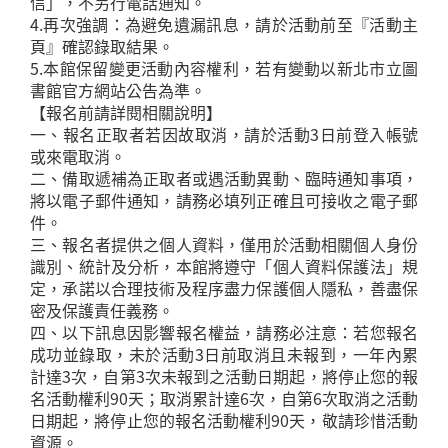
信」，不另行電話通知。
4.再次強調：為避免遺漏訊息，請於活動前至『活動主
頁』確認錄取結果。
5.本館保留變更活動內容權利，若有變動以新北市立圖
書館官方網站公告為準。
【報名前請詳閱相關說明】
一、報名正取者若因故取消，請於活動3日前登入帳號
或來電取消。
二、備取遞補為正取者或遇活動異動、臨時通知事項，
將以電子郵件通知，請務必填列正確且可接收之電子郵
件。
三、報名者提供之個人資料，僅用於活動相關個人身份
識別、統計及分析，本館將遵守「個人資料保護法」規
定，承諾以合理技術及程序盡力保護個人隱私，善盡保
密及保護責任義務。
四、以下訊息因影響報名權益，請務必注意：若您報名
成功並錄取，未於活動3日前取消且未報到，一年內累
計達3次，自第3次未報到之活動日期起，將停止您的報
名活動權利90天；取消累計達6次，自第6次取消之活動
日期起，將停止您的報名活動權利90天，敬請珍惜活動
資源。