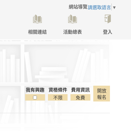
網站導覽
請選取語言
▼
相關連結
活動總表
登入
點
擊
後
將
開
啟
登
入
彈
我有興趣
資格條件
費用資訊
開放
跳
報名
不限
免費
視
窗