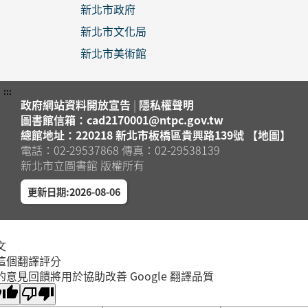
新北市政府
新北市文化局
新北市美術館
:::
政府網站資料開放宣告
|
隱私權聲明
圖書館信箱：cad2170001@ntpc.gov.tw
總館地址：220218 新北市板橋區貴興路139號 【地圖】
電話：02-29537868 傳真：02-29538139
新北市立圖書館 版權所有
更新日期:2026-08-06
文
這個翻譯評分
的意見回饋將用於協助改善 Google 翻譯品質