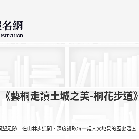
讀《藝桐走讀土城之美-桐花步道
開墾足跡。在山林步道間，深度讀取每一處人文地景的歷史溫度