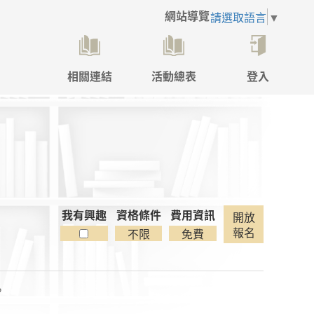
網站導覽
請選取語言
▼
相關連結
活動總表
登入
點
擊
後
將
開
啟
登
入
》
彈
我有興趣
資格條件
費用資訊
開放
跳
報名
不限
免費
視
窗
。