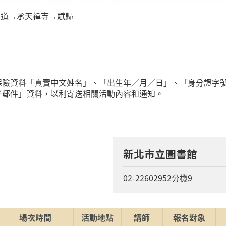
步道→承天禪寺→賦歸
關保險資料「真實中文姓名」、「出生年／月／日」、「身分證字
子郵件」資料，以利寄送相關活動內容和通知。
新北市立圖書館
02-22602952分機9
場次時間
活動地點
講師
報名對象