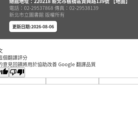
總館地址：220218 新北市板橋區貴興路139號 【地圖】
電話：02-29537868 傳真：02-29538139
新北市立圖書館 版權所有
更新日期:2026-08-06
文
這個翻譯評分
的意見回饋將用於協助改善 Google 翻譯品質