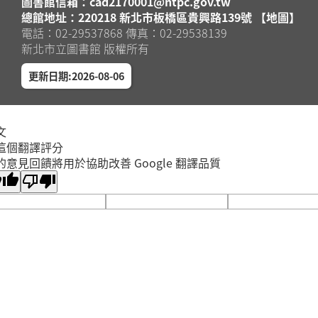
圖書館信箱：cad2170001@ntpc.gov.tw
總館地址：220218 新北市板橋區貴興路139號 【地圖】
電話：02-29537868 傳真：02-29538139
新北市立圖書館 版權所有
更新日期:2026-08-06
文
這個翻譯評分
的意見回饋將用於協助改善 Google 翻譯品質