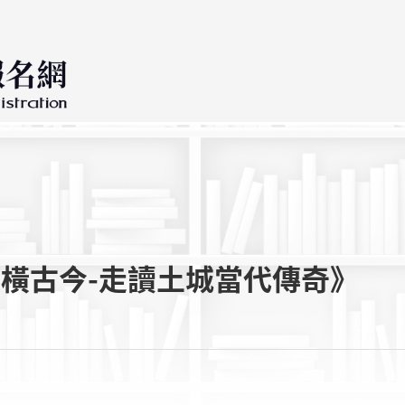
縱橫古今-走讀土城當代傳奇》