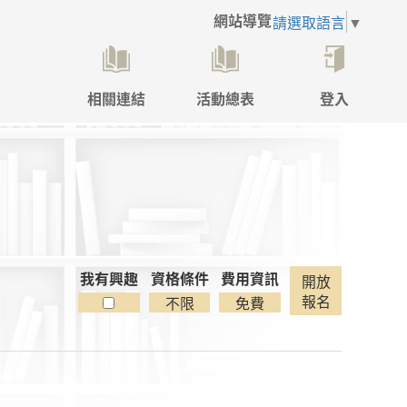
網站導覽
請選取語言
▼
相關連結
活動總表
登入
點
擊
後
將
開
啟
登
入
彈
我有興趣
資格條件
費用資訊
開放
跳
報名
不限
免費
視
窗