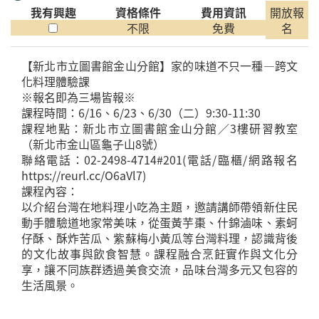
我有興趣
資格條件
費用資訊
開放報
不限
免費
名
【新北市立圖書館金山分館】家的味道不只一種—跨文
化料理體驗課
※報名即為三場皆報※
課程時間：6/16、6/23、6/30（二）9:30-11:30
課程地點：新北市立圖書館金山分館／3樓研習教室
（新北市金山區龜子山8號）
聯絡電話：02-2498-4714#201(電話/臨櫃/網路報名
https://reurl.cc/O6aVl7)
課程內容：
以介紹台灣在地料理小吃為主題，邀請講師帶領新住民
動手體驗道地家常美味，從蛋黃芋棗、什錦滷味、素蚵
仔酥、酥炸苦瓜、紫蘇梅小黃瓜等台灣料理，認識背後
的文化故事與飲食智慧。課程融合烹飪實作與文化分
享，讓不同族群透過美食交流，品味台灣多元又包容的