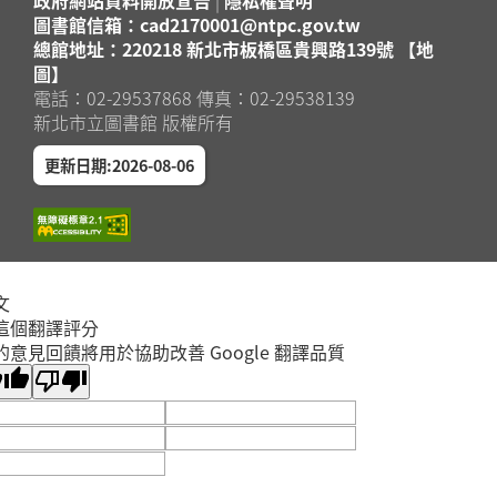
圖書館信箱：cad2170001@ntpc.gov.tw
總館地址：220218 新北市板橋區貴興路139號 【地
圖】
電話：02-29537868 傳真：02-29538139
新北市立圖書館 版權所有
更新日期:2026-08-06
文
這個翻譯評分
的意見回饋將用於協助改善 Google 翻譯品質