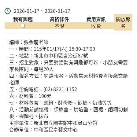
2026-01-17 ~ 2026-01-17
我有興趣
資格條件
費用資訊
開放報
不限
收費
名
講師：張金龍老師
一、時間：115年01/17(六) 15:30-17:00
二、地點：新北市中和區自治街67號
三、招生對象：只要對活動有興趣都可以，小朋友需要
家長陪同，每場20人
四、報名方式：網路報名，活動當天材料費直接繳交給
老師
五、洽詢電話：(02) 8221-1152
六、材料費：100元
七、材料包含：麵粉、酵母粉、砂糖、奶油等等
八、活動前請攜帶：保鮮盒、烘培墊、圍裙、麵糰切割
板、桿麵棍、抹布
主辦單位：新北市立圖書館中和員山分館
合辦單位：中和區民享藝文中心