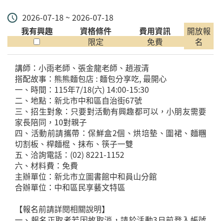
2026-07-18 ~ 2026-07-18
我有興趣
資格條件
費用資訊
開放報
限定
免費
名
講師：小雨老師、張金龍老師、趙淑清
搭配故事：熊熊麵包店 : 麵包分享吃, 最開心
一、時間：115年7/18(六) 14:00-15:30
二、地點：新北市中和區自治街67號
三、招生對象：只要對活動有興趣都可以，小朋友需要
家長陪同，10對親子
四、活動前請攜帶：保鮮盒2個、烘培墊、圍裙、麵糰
切割板、桿麵棍、抹布、筷子一雙
五、洽詢電話：(02) 8221-1152
六、材料費：免費
主辦單位：新北市立圖書館中和員山分館
合辦單位：中和區民享藝文特區
【報名前請詳閱相關說明】
一、報名正取者若因故取消，請於活動3日前登入帳號