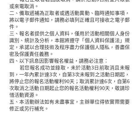
或來電取消。
二、備取遞補為正取者或遇活動異動、臨時通知事項，
將以電子郵件通知，請務必填列正確且可接收之電子郵
件。
三、報名者提供之個人資料，僅用於活動相關個人身份
識別、統計及分析，本館將遵守「個人資料保護法」規
定，承諾以合理技術及程序盡力保護個人隱私，善盡保
密及保護責任義務。
四、以下訊息因影響報名權益，請務必注意：
若您報名成功並錄取，未於活動3日前取消且未報
到，一年內累計達3次，自第3次未報到之活動日期起，
將停止您的報名活動權利90天；取消累計達6次，自第6
次取消之活動日期起止您的報名活動權利90天，敬請珍
惜活動資源。
五、本活動辦法如有未盡事宜，主辦單位得依實際需要
修正或另行補充。