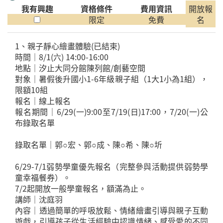
我有興趣
資格條件
費用資訊
開放報
限定
免費
名
1、親子靜心繪畫體驗(已結束)
時間｜8/1(六) 14:00-16:00
地點｜汐止大同分館陳列館/創藝空間
對象｜暑假後升國小1-6年級親子組（1大1小為1組），
限額10組
報名｜線上報名
報名期間｜6/29(一)9:00至7/19(日)17:00，7/20(一)公
布錄取名單
錄取名單｜郭○宏、郭○成、陳○希、陳○圻
6/29-7/1弱勢學童優先報名（完整參與活動提供弱勢學
童幸福餐券）。
7/2起開放一般學童報名，額滿為止。
講師｜沈庭羽
內容｜透過簡單的呼吸放鬆、情緒繪畫引導與親子互動
遊戲，引導孩子從生活經驗中認識情緒、感受愛的不同