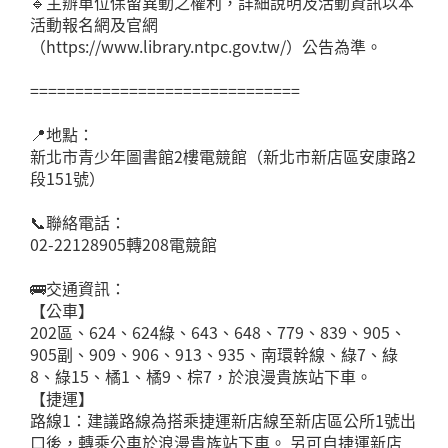
🔹主辦單位保留異動之權利，詳細說明及活動資訊以本
活動報名網及官網
（https://www.library.ntpc.gov.tw/）公告為準。
==============================
📍地點：
新北市青少年圖書館2樓電競館（新北市新店區安康路2
段151號）
📞聯絡電話：
02-22128905轉208電競館
🚌交通資訊：
【公車】
202區、624、624綠、643、648、779、839、905、
905副、909、906、913、935、南環幹線、綠7、綠
8、綠15、橘1、橘9、棕7，於浪漫貴族站下車。
【捷運】
路線1：建議路線為搭乘捷運新店線至新店區公所1號出
口後，轉乘公車於浪漫貴族站下車。 另可自捷運新店