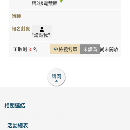
館2樓電競館
"請點我"
正取剩
8
名
檢視名單
未額滿
尚未開放
關閉
相關連結
活動總表