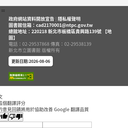
:::
政府網站資料開放宣告
|
隱私權聲明
圖書館信箱：cad2170001@ntpc.gov.tw
總館地址：220218 新北市板橋區貴興路139號 【地
圖】
電話：02-29537868 傳真：02-29538139
新北市立圖書館 版權所有
更新日期:2026-08-06
文
這個翻譯評分
的意見回饋將用於協助改善 Google 翻譯品質