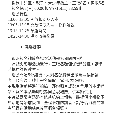
🔸對象｜兒童、親子、青少年為主，正取8名，備取5名
🔸報名∣9/2(三) 00:00起至9/15(二) 23:59止
🔸活動行程
13:00-13:05 開放報到及入座
13:05-13:15 開放備取入場、操作解說
13:15-14:25 樂遊時間
14:25-14:30 場地收拾復原
———📢 溫馨提醒———
🔹取消報名請於各場次活動報名期間內實行。
🔹為避免影響活動進行，正取名額僅保留5分鐘，請準
時抵達課程教室。
🔹活動開始5分鐘後，未到名額將釋出予現場候補讀
者，順序為：線上報名備取→當日現場報名。
🔹現場活動將進行拍攝，部份照片或影片會用於本館網
站，報名本活動即視為同意現場照片供本館使用。
🔹為鼓勵讀者透過本館系統線上報名，將提供小禮物予
於活動開始前簽到且全程參加的讀者，請符合資格的讀
者記得在活動結束後至櫃台領獎。