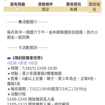
我有興趣
資格條件
費用資訊
開放報
限定
免費
名
———📚️活動簡介———
每月其中一個週六下午，由本館精選好玩遊戲，與大小
朋友一起同樂
———🔖活動資訊———
🚗《瑪利歐賽車世界》
#經典 #賽車 #競速
🔸時間｜7/18(六) 13:00-14:30
🔸地點｜青少年圖書館2樓電競館
🔸對象｜6歲以上兒童、親子、青少年為主，正取8名，
備取5名
🔸報名期間｜7/1(三) 00:00起至7/14(二) 23:59止
🔸活動行程
13:00-13:05 開放報到及入座
13:05-13:15 開放備取入場、操作解說