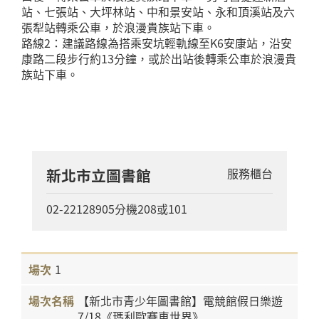
站、七張站、大坪林站、中和景安站、永和頂溪站及六
張犁站轉乘公車，於浪漫貴族站下車。
路線2：建議路線為搭乘安坑輕軌線至K6安康站，沿安
康路二段步行約13分鐘，或於出站後轉乘公車於浪漫貴
族站下車。
新北市立圖書館
服務櫃台
02-22128905分機208或101
1
【新北市青少年圖書館】電競館假日樂遊
7/18《瑪利歐賽車世界》