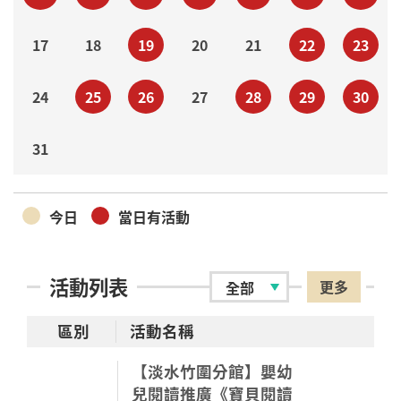
17
18
19
20
21
22
23
24
25
26
27
28
29
30
31
今日
當日有活動
活動列表
更多
區別
活動名稱
【淡水竹圍分館】嬰幼
兒閱讀推廣《寶貝閱讀