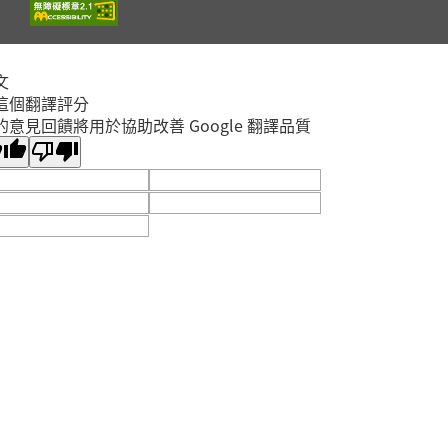
報名
✨?
林口區
2026年08月15日
李科永
文
這個翻譯評分
9/12用行動表達愛講
的意見回饋將用於協助改善 Google 翻譯品質
座：「癢」不停— 破
解濕疹、蕁麻疹、異位
開放
性皮膚炎與免疫力之皮
報名
五股區
膚相關問題
2026年09月12日
五股成功分館
親子小油畫體驗
開放
2026年08月23日
報名
汐止區
汐止大同分館
【新店分館】8/19
14:30-15:00 抱一束浪
漫・讀一本情書・送一
開放