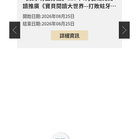
讀推廣《寶貝閱讀大世界--打敗蛀牙蟲
推廣
報名
科學實驗室裡的放電章
淡水區
大作戰！0-5歲的口腔照護全攻略》
暖冒
魚》
開始日期:2026年08月25日
開始日
2026年08月29日
結束日期:2026年08月25日
結束日
淡水竹圍分館
天地
詳細資訊
【淡水竹圍分館】上午
幼兒故
場115年8月國小多元
閱讀主題研習班《心的
故事樹—從書頁開始的
場次
取消
溫暖冒險--科學實驗室
淡水區
裡的放電章魚》
2026年08月29日
淡水竹圍分館
「手縫熱氣球吊飾」手
作課程
開放
2026年08月25日
報名
蘆洲區
蘆洲集賢分館4樓研習教
室