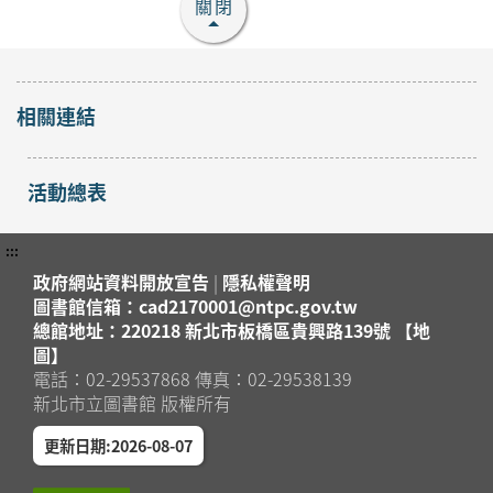
關閉
「小怪獸羊毛氈杯墊」
手作課程
開放
2026年08月29日
報名
蘆洲區
相關連結
蘆洲集賢分館4樓研習教
室
「防蚊液」手作課程
活動總表
報名
2026年08月15日
截止
蘆洲集賢分館4樓研習教
蘆洲區
:::
室
政府網站資料開放宣告
|
隱私權聲明
「冰皮月餅」手作課程
圖書館信箱：cad2170001@ntpc.gov.tw
總館地址：220218 新北市板橋區貴興路139號 【地
報名
2026年08月15日
圖】
截止
蘆洲集賢分館4樓研習教
蘆洲區
電話：02-29537868 傳真：02-29538139
室
新北市立圖書館 版權所有
?✨【親子共學｜同理
更新日期:2026-08-07
心鏡像：光學與情緒反
射－望遠鏡工作坊】
開放