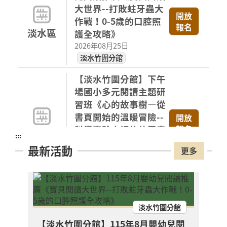
大世界--打敗蛀牙蟲大
開放
作戰！0-5歲的口腔照
報名
淡水區
護全攻略》
2026年08月25日
淡水竹圍分館
【淡水竹圍分館】下午
場國小多元閱讀主題研
習班《心的故事樹—從
書頁開始的溫暖冒險--
開放
報名
科學實驗室裡的放電章
淡水區
:::
魚》
最新活動
更多
2026年08月29日
淡水竹圍分館
【淡水竹圍分館】上午
場國小多元閱讀主題研
淡水竹圍分館
習班《心的故事樹—從
【淡水竹圍分館】115年8月嬰幼兒閱
【淡
書頁開始的溫暖冒險--
開放