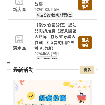
開放
故事
報名
新店區
2026年08月15日
新店分館3樓親子閱覽室
【淡水竹圍分館】嬰幼
兒閱讀推廣《寶貝閱讀
大世界--打敗蛀牙蟲大
開放
作戰！0-5歲的口腔照
報名
淡水區
護全攻略》
2026年08月25日
淡水竹圍分館
:::
最新活動
【淡水竹圍分館】下午
更多
場國小多元閱讀主題研
習班《心的故事樹—從
書頁開始的溫暖冒險--
開放
報名
科學實驗室裡的放電章
淡水區
魚》
【淡
2026年08月29日