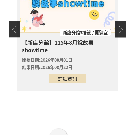
讀推
淡水竹圍分館
大作
開始日
【淡水竹圍分館】上午
結束日
場國小多元閱讀主題研
天地
新店分館3樓親子閱覽室
習班《心的故事樹—從
書頁開始的溫暖冒險--
開放
幼兒故
【新店分館】115年8月說故事
報名
科學實驗室裡的放電章
showtime
淡水區
魚》
開始日期:2026年08月01日
2026年08月29日
結束日期:2026年08月22日
淡水竹圍分館
詳細資訊
【淡水竹圍分館】上午
場115年8月國小多元
閱讀主題研習班《心的
故事樹—從書頁開始的
場次
取消
溫暖冒險--科學實驗室
淡水區
裡的放電章魚》
2026年08月29日
淡水竹圍分館