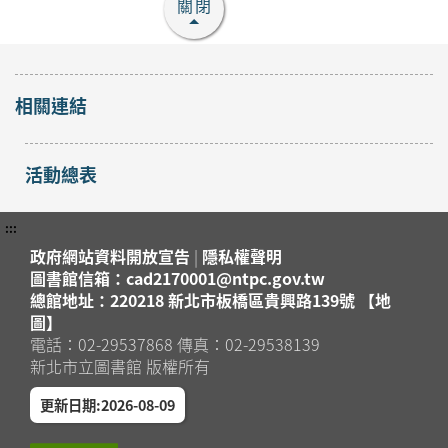
關閉
「手縫熱氣球吊飾」手
作課程
開放
2026年08月25日
報名
相關連結
蘆洲區
蘆洲集賢分館4樓研習教
室
活動總表
「小怪獸羊毛氈杯墊」
手作課程
開放
2026年08月29日
:::
報名
蘆洲區
蘆洲集賢分館4樓研習教
政府網站資料開放宣告
|
隱私權聲明
室
圖書館信箱：cad2170001@ntpc.gov.tw
總館地址：220218 新北市板橋區貴興路139號 【地
「防蚊液」手作課程
圖】
報名
2026年08月15日
電話：02-29537868 傳真：02-29538139
截止
蘆洲集賢分館4樓研習教
蘆洲區
新北市立圖書館 版權所有
室
更新日期:2026-08-09
「冰皮月餅」手作課程
報名
2026年08月15日