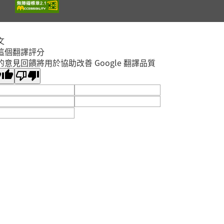
截止
蘆洲集賢分館4樓研習教
蘆洲區
室
?✨【親子共學｜同理
文
這個翻譯評分
心鏡像：光學與情緒反
的意見回饋將用於協助改善 Google 翻譯品質
射－望遠鏡工作坊】
開放
報名
✨?
林口區
2026年08月15日
李科永
9/12用行動表達愛講
座：「癢」不停— 破
解濕疹、蕁麻疹、異位
開放
性皮膚炎與免疫力之皮
報名
五股區
膚相關問題
2026年09月12日
五股成功分館
親子小油畫體驗
開放