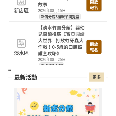
開放
故事
報名
新店區
2026年08月15日
新店分館3樓親子閱覽室
【淡水竹圍分館】嬰幼
兒閱讀推廣《寶貝閱讀
大世界--打敗蛀牙蟲大
開放
作戰！0-5歲的口腔照
報名
淡水區
護全攻略》
2026年08月25日
淡水竹圍分館
:::
最新活動
【淡水竹圍分館】下午
更多
場國小多元閱讀主題研
習班《心的故事樹—從
書頁開始的溫暖冒險--
開放
報名
科學實驗室裡的放電章
淡水區
魚》
【淡
2026年08月29日