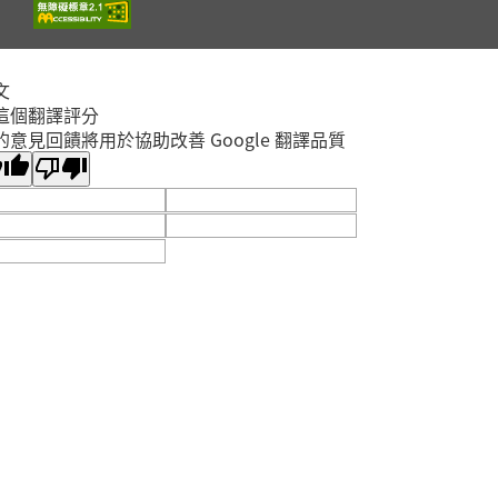
截止
蘆洲集賢分館4樓研習教
蘆洲區
室
?✨【親子共學｜同理
文
這個翻譯評分
心鏡像：光學與情緒反
的意見回饋將用於協助改善 Google 翻譯品質
射－望遠鏡工作坊】
開放
報名
✨?
林口區
2026年08月15日
李科永
9/12用行動表達愛講
座：「癢」不停— 破
解濕疹、蕁麻疹、異位
開放
性皮膚炎與免疫力之皮
報名
五股區
膚相關問題
2026年09月12日
五股成功分館
親子小油畫體驗
開放