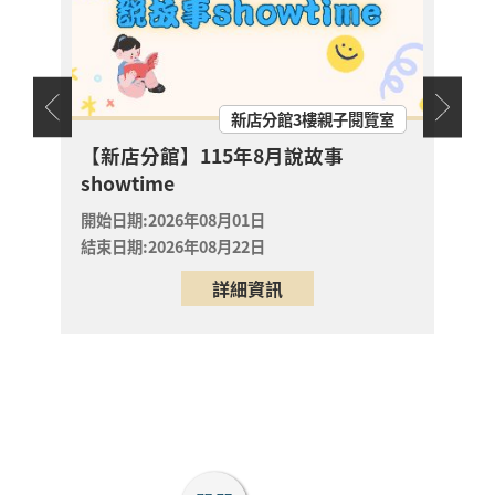
讀推
淡水竹圍分館
大作
開始日
【淡水竹圍分館】上午
結束日
場國小多元閱讀主題研
天地
新店分館3樓親子閱覽室
習班《心的故事樹—從
書頁開始的溫暖冒險--
開放
幼兒故
【新店分館】115年8月說故事
報名
科學實驗室裡的放電章
showtime
淡水區
魚》
開始日期:2026年08月01日
2026年08月29日
結束日期:2026年08月22日
淡水竹圍分館
詳細資訊
【淡水竹圍分館】上午
場115年8月國小多元
閱讀主題研習班《心的
故事樹—從書頁開始的
場次
取消
溫暖冒險--科學實驗室
淡水區
裡的放電章魚》
2026年08月29日
淡水竹圍分館