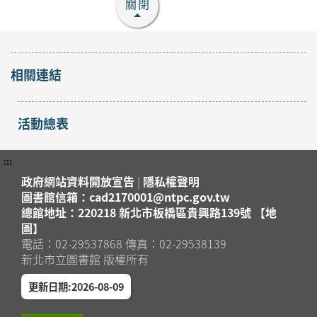
關閉
「手縫熱氣球吊飾」手
作課程
開放
2026年08月25日
報名
相關連結
蘆洲區
蘆洲集賢分館4樓研習教
室
活動總表
「小怪獸羊毛氈杯墊」
手作課程
開放
2026年08月29日
:::
報名
蘆洲區
蘆洲集賢分館4樓研習教
政府網站資料開放宣告
|
隱私權聲明
室
圖書館信箱：cad2170001@ntpc.gov.tw
總館地址：220218 新北市板橋區貴興路139號 【地
「防蚊液」手作課程
圖】
報名
2026年08月15日
電話：02-29537868 傳真：02-29538139
截止
蘆洲集賢分館4樓研習教
蘆洲區
新北市立圖書館 版權所有
室
更新日期:2026-08-09
「冰皮月餅」手作課程
報名
2026年08月15日