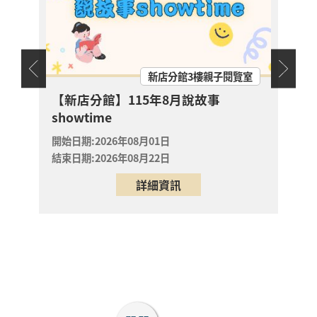
讀推
淡水竹圍分館
大作
開始日
【淡水竹圍分館】上午
結束日
場國小多元閱讀主題研
天地
新店分館3樓親子閱覽室
習班《心的故事樹—從
書頁開始的溫暖冒險--
開放
幼兒故
【新店分館】115年8月說故事
報名
科學實驗室裡的放電章
showtime
淡水區
魚》
開始日期:2026年08月01日
2026年08月29日
結束日期:2026年08月22日
淡水竹圍分館
詳細資訊
【淡水竹圍分館】上午
場115年8月國小多元
閱讀主題研習班《心的
故事樹—從書頁開始的
場次
取消
溫暖冒險--科學實驗室
淡水區
裡的放電章魚》
2026年08月29日
淡水竹圍分館