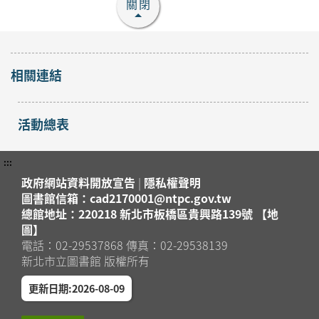
關閉
「手縫熱氣球吊飾」手
作課程
開放
2026年08月25日
報名
相關連結
蘆洲區
蘆洲集賢分館4樓研習教
室
活動總表
「小怪獸羊毛氈杯墊」
手作課程
開放
2026年08月29日
:::
報名
蘆洲區
蘆洲集賢分館4樓研習教
政府網站資料開放宣告
|
隱私權聲明
室
圖書館信箱：cad2170001@ntpc.gov.tw
總館地址：220218 新北市板橋區貴興路139號 【地
「防蚊液」手作課程
圖】
報名
2026年08月15日
電話：02-29537868 傳真：02-29538139
截止
蘆洲集賢分館4樓研習教
蘆洲區
新北市立圖書館 版權所有
室
更新日期:2026-08-09
「冰皮月餅」手作課程
報名
2026年08月15日