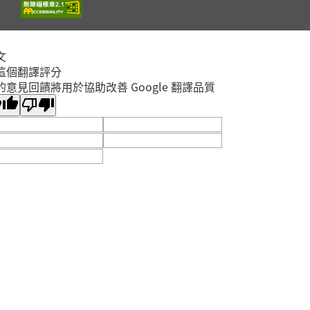
截止
蘆洲集賢分館4樓研習教
蘆洲區
室
?✨【親子共學｜同理
文
這個翻譯評分
心鏡像：光學與情緒反
的意見回饋將用於協助改善 Google 翻譯品質
射－望遠鏡工作坊】
開放
報名
✨?
林口區
2026年08月15日
李科永
9/12用行動表達愛講
座：「癢」不停— 破
解濕疹、蕁麻疹、異位
開放
性皮膚炎與免疫力之皮
報名
五股區
膚相關問題
2026年09月12日
五股成功分館
親子小油畫體驗
開放