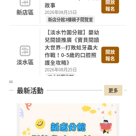
開放
故事
報名
新店區
2026年08月15日
新店分館3樓親子閱覽室
【淡水竹圍分館】嬰幼
兒閱讀推廣《寶貝閱讀
大世界--打敗蛀牙蟲大
開放
作戰！0-5歲的口腔照
報名
淡水區
護全攻略》
2026年08月25日
淡水竹圍分館
:::
最新活動
【淡水竹圍分館】下午
更多
場國小多元閱讀主題研
習班《心的故事樹—從
書頁開始的溫暖冒險--
開放
報名
科學實驗室裡的放電章
淡水區
魚》
【淡
2026年08月29日