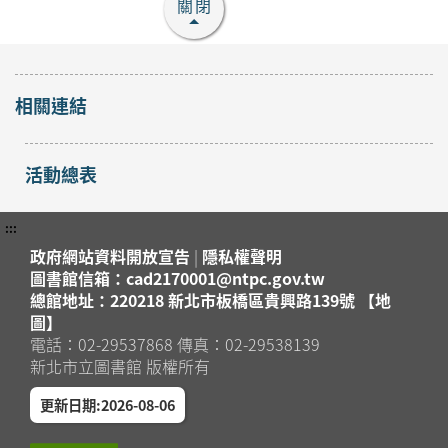
報名
關閉
八里區
地圖」 ?
2026年08月16日
八里分館
【淡水竹圍分館】下午
相關連結
場 115年8月國小多元
閱讀主題研習班《心的
活動總表
故事樹—從書頁開始的
開放
報名
溫暖冒險--科學實驗室
淡水區
裡的放電章魚》
:::
2026年08月29日
政府網站資料開放宣告
|
隱私權聲明
淡水竹圍分館
圖書館信箱：cad2170001@ntpc.gov.tw
總館地址：220218 新北市板橋區貴興路139號 【地
【淡水竹圍分館】上午
圖】
場115年8月國小多元
電話：02-29537868 傳真：02-29538139
新北市立圖書館 版權所有
閱讀主題研習班《心的
故事樹—從書頁開始的
開放
更新日期:2026-08-06
報名
溫暖冒險--科學實驗室
淡水區
裡的放電章魚》