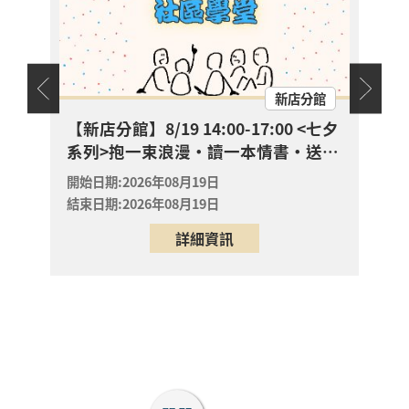
【新店分館】8/19
15:00-15:30 抱一束浪
漫・讀一本情書・送一
開放
報名
朵玫瑰
新店區
天地
新店分館
2026年08月19日
新店分館
幼兒故
【新店分館】8/19 14:00-17:00 <七夕
【八
系列>抱一束浪漫・讀一本情書・送一
🌈
【八里龍形圖書閱覽室
朵玫瑰
0-
嬰幼兒活動】 ? 帶寶貝
開始日期:2026年08月19日
開始日
一起「彩虹散步去」！
結束日期:2026年08月19日
結束日
開放
專屬 0-6 歲的色彩第一
報名
詳細資訊
八里區
堂美學課來囉！ ✨
2026年08月23日
八里龍形圖書閱覽室
? 【八里分館親子課
程】把八里的風景拼進
畫裡！動手玩植物，親
開放
子共創專屬「生態走讀