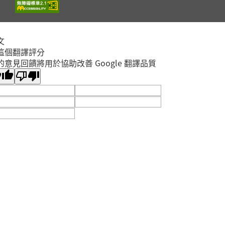
2026年08月29日
淡水竹圍分館
文
【淡水竹圍分館】上午
這個翻譯評分
場115年8月國小多元
的意見回饋將用於協助改善 Google 翻譯品質
閱讀主題研習班《心的
故事樹—從書頁開始的
場次
取消
溫暖冒險--科學實驗室
淡水區
裡的放電章魚》
2026年08月29日
淡水竹圍分館
【淡水竹圍分館】115
年8月嬰幼兒閱讀推廣
《寶貝閱讀大世界--打
開放
敗蛀牙蟲大作戰！0-5
報名
淡水區
歲的口腔照護全攻略》
2026年08月25日
淡水竹圍分館