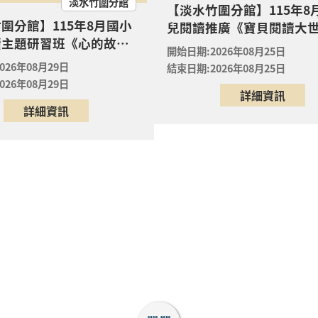
淡水竹圍分館
【淡水竹圍分館】115年8
圍分館】115年8月國小
兒閱讀推廣《寶貝閱讀大世
竹圍分館】115年8月嬰幼兒閱讀推廣《寶貝閱讀大世界-
讀主題研習班《心的故事
敗蛀牙蟲大作戰！0-5歲的
開始日期:2026年08月25日
頁開始的溫暖冒險--科學
護全攻略》
08月25日
026年08月29日
結束日期:2026年08月25日
裡的放電章魚》
圍分館
026年08月29日
詳細資訊
龍形圖書閱覽室嬰幼兒活動】小小工程師也會蓋房子：黏土 
詳細資訊
08月22日
形圖書閱覽室
饅頭
09月19日
民享藝文特區
孩子說不出口的真心話：拆解行為背後的愛與求救」講座
08月22日
賢分館7樓視聽室
包