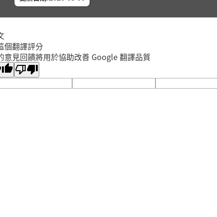
2026年
新莊區
新莊裕
親子小
文
2026年
這個翻譯評分
汐止區
的意見回饋將用於協助改善 Google 翻譯品質
汐止大
魔法御
2026年
板橋區
總館5
【看見
2026年
板橋區
總館5
為什麼
2026年
板橋區
總館5
「悅」