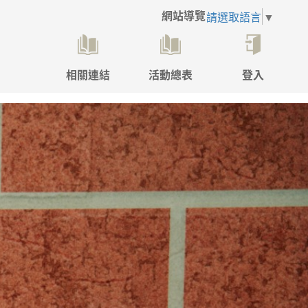
網站導覽
請選取語言
▼
相關連結
活動總表
登入
點
擊
後
將
開
啟
登
入
彈
跳
視
窗