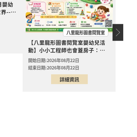
月嬰幼
界--打
-打敗蛀牙蟲大作戰！0-5歲的口腔照護全
口腔照
開放
報名
八里龍形圖書閱覽室
【中和
【八里龍形圖書閱覽室嬰幼兒活
× 結構 × 問題解決
Lib
動】小小工程師也會蓋房子：黏
開放
土 × 結構 × 問題解決
報名
開始日期
開始日期:2026年08月22日
結束日期
結束日期:2026年08月22日
開放
詳細資訊
報名
開放
報名
開放