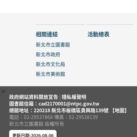
2026年
中和區
中和區
海星夾子
2026年
相關連結
活動總表
中和區
中和員
新北市立圖書館
「性別
新北市政府
2026年
蘆洲區
蘆洲集
新北市文化局
新北市美術館
【板橋
2026年
板橋區
板橋四
:::
政府網站資料開放宣告
|
隱私權聲明
(二) 
圖書館信箱：cad2170001@ntpc.gov.tw
總館地址：220218 新北市板橋區貴興路139號 【地圖】
2026年
電話：02-29537868 傳真：02-29538139
新莊區
新莊裕
新北市立圖書館 版權所有
(三) 
更新日期:2026-08-06