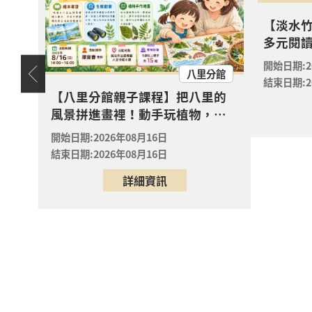
【淡水竹
【淡水
多元閱
攻略》
樹—從書
2026年
開始日期:2
淡水區
天地
八里分館
實驗室
淡水竹
結束日期:2
嬰幼
【八里分館親子課程】把八里的
【八里
風景拼進畫裡！動手玩植物，親
2026年
子共創專屬「生態走讀地圖」
開始日期:2026年08月16日
八里區
八里龍
結束日期:2026年08月16日
銀絲捲
詳細資訊
2026年
中和區
中和區
「聽懂
2026年
蘆洲區
蘆洲集
香蒜麵