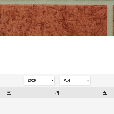
三
四
五