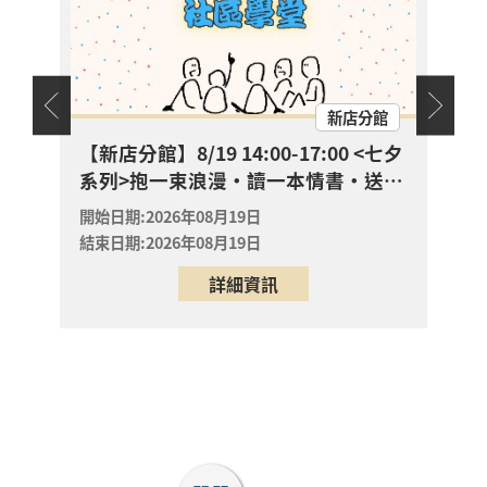
【新店分館】8/19
15:00-15:30 抱一束浪
漫・讀一本情書・送一
開放
報名
朵玫瑰
新店區
天地
新店分館
2026年08月19日
新店分館
幼兒故
【新店分館】8/19 14:00-17:00 <七夕
【八
系列>抱一束浪漫・讀一本情書・送一
🌈
【八里龍形圖書閱覽室
朵玫瑰
0-
嬰幼兒活動】 ? 帶寶貝
開始日期:2026年08月19日
開始日
一起「彩虹散步去」！
結束日期:2026年08月19日
結束日
開放
專屬 0-6 歲的色彩第一
報名
詳細資訊
八里區
堂美學課來囉！ ✨
2026年08月23日
八里龍形圖書閱覽室
? 【八里分館親子課
程】把八里的風景拼進
畫裡！動手玩植物，親
開放
子共創專屬「生態走讀