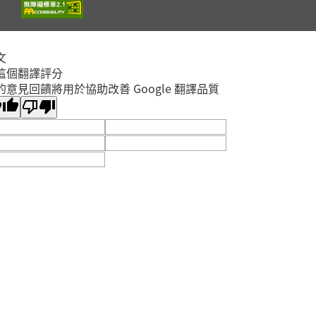
2026年08月29日
淡水竹圍分館
文
【淡水竹圍分館】上午
這個翻譯評分
場115年8月國小多元
的意見回饋將用於協助改善 Google 翻譯品質
閱讀主題研習班《心的
故事樹—從書頁開始的
場次
取消
溫暖冒險--科學實驗室
淡水區
裡的放電章魚》
2026年08月29日
淡水竹圍分館
【淡水竹圍分館】115
年8月嬰幼兒閱讀推廣
《寶貝閱讀大世界--打
開放
敗蛀牙蟲大作戰！0-5
報名
淡水區
歲的口腔照護全攻略》
2026年08月25日
淡水竹圍分館