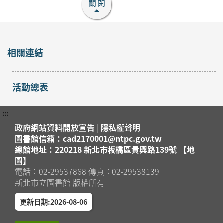
報名
關閉
八里區
地圖」 ?
2026年08月16日
八里分館
【淡水竹圍分館】下午
相關連結
場 115年8月國小多元
閱讀主題研習班《心的
活動總表
故事樹—從書頁開始的
開放
報名
溫暖冒險--科學實驗室
淡水區
裡的放電章魚》
:::
2026年08月29日
政府網站資料開放宣告
|
隱私權聲明
淡水竹圍分館
圖書館信箱：cad2170001@ntpc.gov.tw
總館地址：220218 新北市板橋區貴興路139號 【地
【淡水竹圍分館】上午
圖】
場115年8月國小多元
電話：02-29537868 傳真：02-29538139
新北市立圖書館 版權所有
閱讀主題研習班《心的
故事樹—從書頁開始的
開放
更新日期:2026-08-06
報名
溫暖冒險--科學實驗室
淡水區
裡的放電章魚》