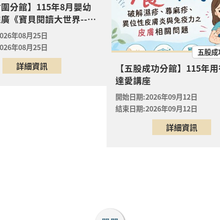
圍分館】115年8月嬰幼
廣《寶貝閱讀大世界--打
2用行動表達愛講座：「癢」不停— 破解濕疹、蕁麻疹、
大作戰！0-5歲的口腔照
09月12日
026年08月25日
略》
功分館
026年08月25日
五股成
油畫體驗
詳細資訊
【五股成功分館】115年
08月23日
達愛講座
同分館
開始日期:2026年09月12日
館】8/19 14:30-15:00 抱一束浪漫・讀一本情書・送
結束日期:2026年09月12日
08月19日
詳細資訊
館
館】8/19 14:00-14:30 抱一束浪漫・讀一本情書・送
08月19日
館
館】8/19 15:30-16:00 抱一束浪漫・讀一本情書・送
08月19日