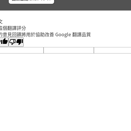
2026年
中和區
中和區
「聽懂
文
2026年
這個翻譯評分
蘆洲區
的意見回饋將用於協助改善 Google 翻譯品質
蘆洲集
香蒜麵
2026年
中和區
中和區
海星夾子
2026年
中和區
中和員
「性別
2026年
蘆洲區
蘆洲集
(二) 