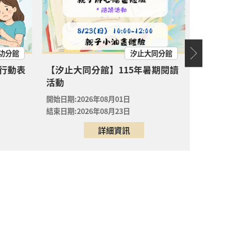
異位性皮膚炎與免疫力之皮膚相關問題
開放
報名
功分館
汐止大同分館
用行動表
【汐止大同分館】115年暑期閱讀
【新店分
開放
活動
七夕
報名
書・
開始日期:2026年08月01日
開始日期
一朵玫瑰
結束日期:2026年08月23日
結束日期
開放
報名
詳細資訊
一朵玫瑰
開放
報名
一朵玫瑰
開放
報名