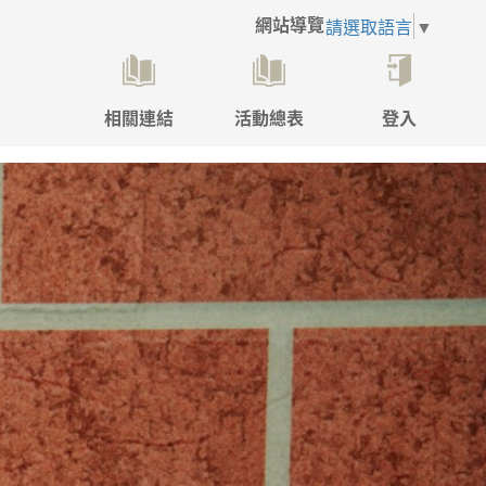
網站導覽
請選取語言
▼
相關連結
活動總表
登入
點
擊
後
將
開
啟
登
入
彈
跳
視
窗