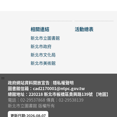
新店區
新店分
【新店分
2026年
新店區
新店分
相關連結
活動總表
【八里
新北市立圖書館
囉！ ✨
新北市政府
2026年
八里區
八里龍
新北市文化局
新北市美術館
? 【
2026年
八里區
八里分
:::
政府網站資料開放宣告
|
隱私權聲明
【八里
圖書館信箱：cad2170001@ntpc.gov.tw
總館地址：220218 新北市板橋區貴興路139號 【地圖】
2026年
電話：02-29537868 傳真：02-29538139
八里區
八里龍
新北市立圖書館 版權所有
銀絲捲
更新日期:2026-08-07