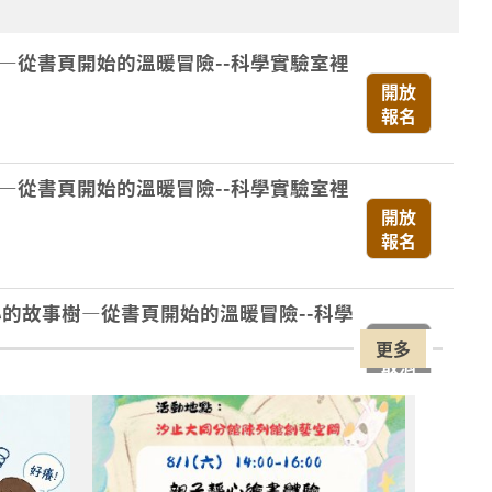
—從書頁開始的溫暖冒險--科學實驗室裡
開放
報名
—從書頁開始的溫暖冒險--科學實驗室裡
開放
報名
心的故事樹—從書頁開始的溫暖冒險--科學
場次
更多
取消
蟲大作戰！0-5歲的口腔照護全攻略》
開放
報名