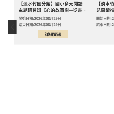
【淡水竹圍分館】國小多元閱讀
【淡水竹
主題研習班《心的故事樹—從書頁
兒閱讀推
9/1
開始的溫暖冒險--科學實驗室裡的
敗蛀牙蟲
2026年
開始日期:2026年08月29日
開始日期:2
五股區
放電章魚》
護全攻
五股成
結束日期:2026年08月29日
結束日期:2
天地
親子小
詳細資訊
嬰幼
2026年
汐止區
汐止大
【新店分
2026年
新店區
新店分
【新店分
2026年
新店區
新店分
【新店分
2026年