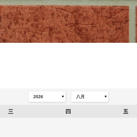
三
四
五