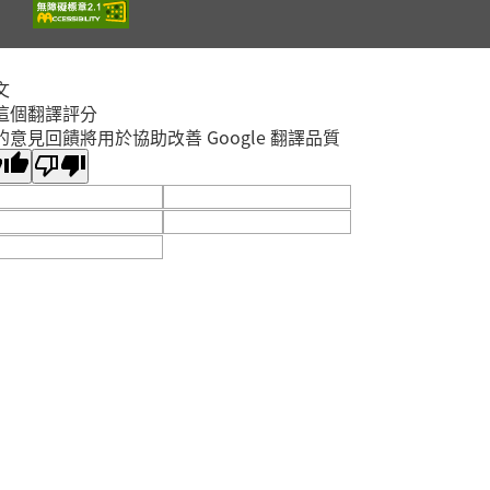
截止
蘆洲集賢分館4樓研習教
蘆洲區
室
?✨【親子共學｜同理
文
這個翻譯評分
心鏡像：光學與情緒反
的意見回饋將用於協助改善 Google 翻譯品質
射－望遠鏡工作坊】
開放
報名
✨?
林口區
2026年08月15日
李科永
9/12用行動表達愛講
座：「癢」不停— 破
解濕疹、蕁麻疹、異位
開放
性皮膚炎與免疫力之皮
報名
五股區
膚相關問題
2026年09月12日
五股成功分館
親子小油畫體驗
開放