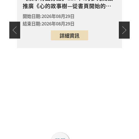
推廣《心的故事樹—從書頁開始的溫
故事樹—從書頁開始的
場次
暖冒險--科學實驗室裡的放電章魚》
取消
溫暖冒險--科學實驗室
開始日期:2026年08月29日
淡水區
裡的放電章魚》
結束日期:2026年08月29日
2026年08月29日
天地
詳細資訊
淡水竹圍分館
【淡
幼兒故
【淡水竹圍分館】嬰幼
讀推
兒閱讀推廣《寶貝閱讀
大作
開始日
大世界--打敗蛀牙蟲大
結束日
開放
作戰！0-5歲的口腔照
報名
淡水區
護全攻略》
2026年08月25日
淡水竹圍分館
【新店分館】說故事
showtime：8/15 英語
開放
故事
報名
新店區
2026年08月15日
新店分館3樓親子閱覽室