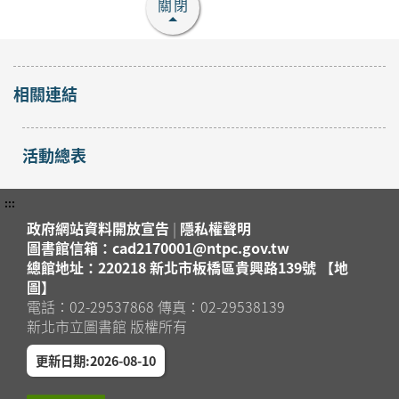
關閉
「手縫熱氣球吊飾」手
作課程
開放
2026年08月25日
報名
相關連結
蘆洲區
蘆洲集賢分館4樓研習教
室
活動總表
「小怪獸羊毛氈杯墊」
手作課程
開放
2026年08月29日
:::
報名
蘆洲區
蘆洲集賢分館4樓研習教
政府網站資料開放宣告
|
隱私權聲明
室
圖書館信箱：cad2170001@ntpc.gov.tw
總館地址：220218 新北市板橋區貴興路139號 【地
「防蚊液」手作課程
圖】
報名
2026年08月15日
電話：02-29537868 傳真：02-29538139
截止
蘆洲集賢分館4樓研習教
蘆洲區
新北市立圖書館 版權所有
室
更新日期:2026-08-10
「冰皮月餅」手作課程
報名
2026年08月15日