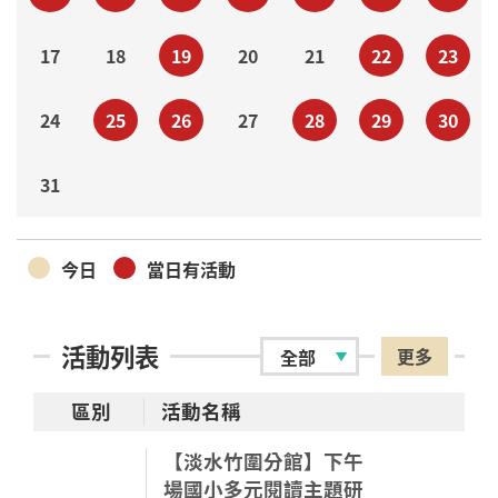
17
18
19
20
21
22
23
24
25
26
27
28
29
30
31
今日
當日有活動
活動列表
更多
區別
活動名稱
【淡水竹圍分館】下午
場國小多元閱讀主題研