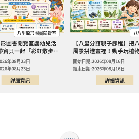
08月23日
形圖書閱覽室
八里分館親子課程】把八里的風景拼進畫裡！動手玩植物，
八里龍形圖書閱覽室
八
08月16日
館
龍形圖書閱覽室嬰幼兒活
【八里分館親子課程】把
 帶寶貝一起「彩虹散步
風景拼進畫裡！動手玩植
竹圍分館】下午場 115年8月國小多元閱讀主題研習班《
屬 0-6 歲的色彩第一堂美
子共創專屬「生態走讀地
裡的放電章魚》
026年08月23日
開始日期:2026年08月16日
！ ✨
08月29日
026年08月23日
結束日期:2026年08月16日
圍分館
詳細資訊
詳細資訊
竹圍分館】上午場115年8月國小多元閱讀主題研習班《
裡的放電章魚》
08月29日
圍分館
竹圍分館】上午場115年8月國小多元閱讀主題研習班《
裡的放電章魚》