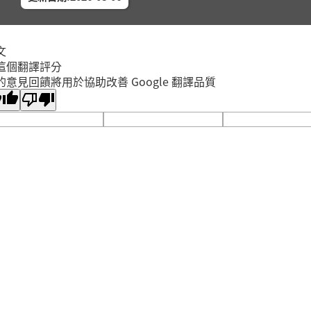
香蒜麵
2026年
中和區
中和區
文
海星夾子
這個翻譯評分
的意見回饋將用於協助改善 Google 翻譯品質
2026年
中和區
中和員
「性別
2026年
蘆洲區
蘆洲集
(二) 
2026年
新莊區
新莊裕
(三) 
2026年
新莊區
新莊裕