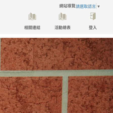
網站導覽
請選取語言
▼
相關連結
活動總表
登入
點
擊
後
將
開
啟
登
入
彈
跳
視
窗