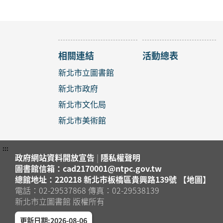
2026年
淡水區
淡水竹
【淡水
攻略》
相關連結
活動總表
2026年
淡水區
淡水竹
新北市立圖書館
新北市政府
【八里
2026年
新北市文化局
八里區
八里龍
新北市美術館
銀絲捲
2026年
:::
政府網站資料開放宣告
|
隱私權聲明
中和區
中和區
圖書館信箱：cad2170001@ntpc.gov.tw
總館地址：220218 新北市板橋區貴興路139號 【地圖】
「聽懂
電話：02-29537868 傳真：02-29538139
2026年
新北市立圖書館 版權所有
蘆洲區
蘆洲集
更新日期:2026-08-06