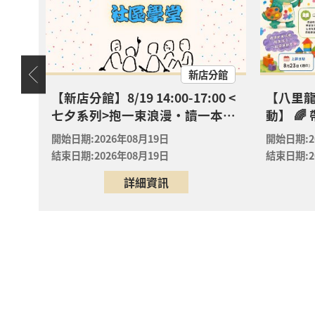
2026年
八里區
八里龍
? 【
天地
新店分館
2026年
八里區
八里分
嬰幼
【新店分館】8/19 14:00-17:00 <
【八里
七夕系列>抱一束浪漫・讀一本情
動】 
【淡水
書・送一朵玫瑰
去」！專
實驗室
開始日期:2026年08月19日
開始日期:2
學課來囉
2026年
結束日期:2026年08月19日
結束日期:2
淡水區
淡水竹
詳細資訊
【淡水
實驗室
2026年
淡水區
淡水竹
【淡水
實驗室