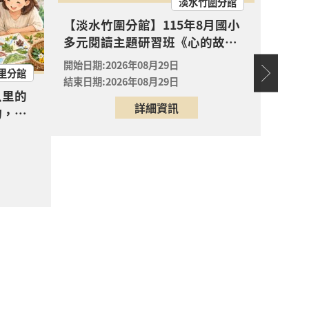
淡水竹圍分館
【淡水
報名
【淡水竹圍分館】115年8月國小
兒閱讀
多元閱讀主題研習班《心的故事
敗蛀牙
開始日期
親子共創專屬「生態走讀地圖」 ?
樹—從書頁開始的溫暖冒險--科學
護全
開始日期:2026年08月29日
開放
結束日期
里分館
實驗室裡的放電章魚》
報名
結束日期:2026年08月29日
八里的
詳細資訊
物，親
心的故事樹—從書頁開始的溫暖冒險--科學
圖」
開放
報名
心的故事樹—從書頁開始的溫暖冒險--科學
開放
報名
心的故事樹—從書頁開始的溫暖冒險--科學
場次