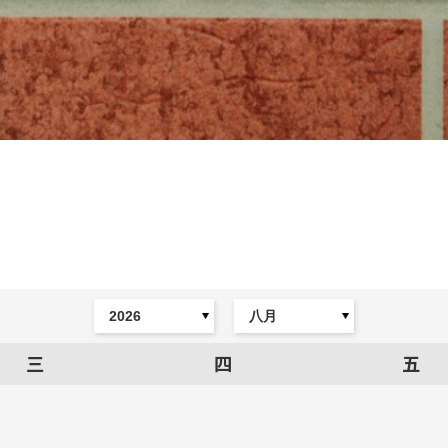
三
四
五