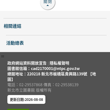
關閉
「小怪獸羊毛氈杯墊」
手作課程
開放
2026年08月29日
報名
蘆洲區
相關連結
蘆洲集賢分館4樓研習教
室
「防蚊液」手作課程
活動總表
報名
2026年08月15日
截止
蘆洲集賢分館4樓研習教
蘆洲區
:::
室
政府網站資料開放宣告
|
隱私權聲明
「冰皮月餅」手作課程
圖書館信箱：cad2170001@ntpc.gov.tw
總館地址：220218 新北市板橋區貴興路139號 【地
報名
2026年08月15日
圖】
截止
蘆洲集賢分館4樓研習教
蘆洲區
電話：02-29537868 傳真：02-29538139
室
新北市立圖書館 版權所有
?✨【親子共學｜同理
更新日期:2026-08-08
心鏡像：光學與情緒反
射－望遠鏡工作坊】
開放