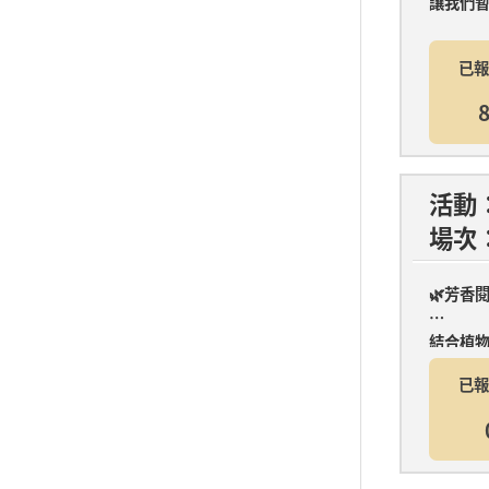
讓我們暫
已報
8
活動
場次
🌿芳香
結合植物
已報