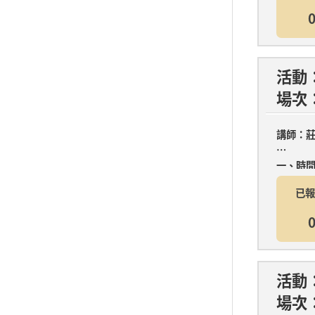
新
0
。
活動
場次
講師：
一、時
已報
第一堂：7
0
活動：
場次