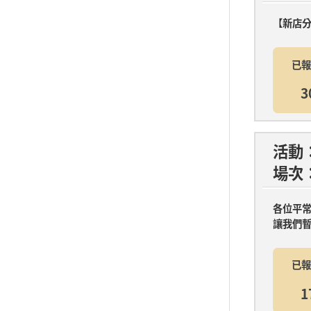
【新店分館
已報
3
活動
場次
各位平常
讓我們暫
已報
1