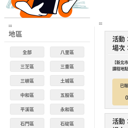
:::
:::
地區
活動
場次
全部
八里區
【新北
三芝區
三重區
課程地點
三峽區
土城區
已報
中和區
五股區
0
平溪區
永和區
活動
石門區
石碇區