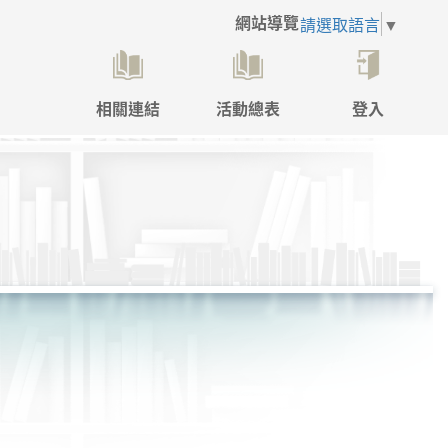
網站導覽
請選取語言
▼
相關連結
活動總表
登入
點
擊
後
將
開
啟
登
入
彈
跳
視
窗