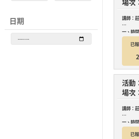
場次
汐止區
坪林區
講師：
日期
林口區
板橋區
一、時
更
金山區
泰山區
已報
改
第一堂：7
日
2
烏來區
貢寮區
期
後
，
淡水區
深坑區
活
活動
動
新店區
新莊區
場次
列
表
瑞芳區
萬里區
將
講師：
會
樹林區
雙溪區
自
一、時
動
更
已報
蘆洲區
鶯歌區
第一堂：7