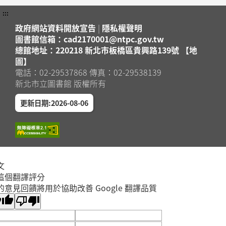
:::
政府網站資料開放宣告
|
隱私權聲明
圖書館信箱：cad2170001@ntpc.gov.tw
總館地址：220218 新北市板橋區貴興路139號 【地
圖】
電話：02-29537868 傳真：02-29538139
新北市立圖書館 版權所有
更新日期:2026-08-06
文
這個翻譯評分
的意見回饋將用於協助改善 Google 翻譯品質