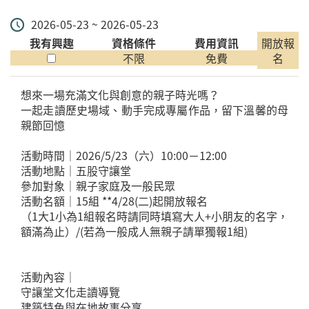
2026-05-23 ~ 2026-05-23
我有興趣
資格條件
費用資訊
開放報
不限
免費
名
想來一場充滿文化與創意的親子時光嗎？
一起走讀歷史場域、動手完成專屬作品，留下溫馨的母
親節回憶
活動時間｜2026/5/23（六）10:00－12:00
活動地點｜五股守讓堂
參加對象｜親子家庭及一般民眾
活動名額｜15組 **4/28(二)起開放報名
（1大1小為1組報名時請同時填寫大人+小朋友的名字，
額滿為止）/(若為一般成人無親子請單獨報1組)
活動內容｜
守讓堂文化走讀導覽
建築特色與在地故事分享