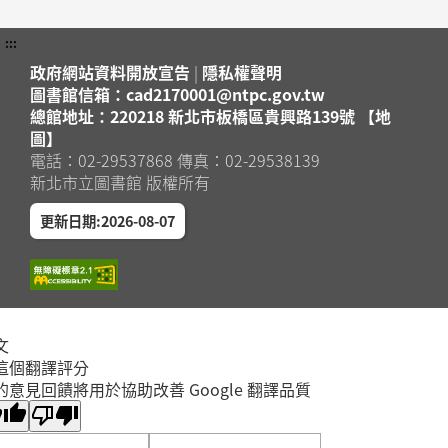
:::
政府網站資料開放宣告
|
隱私權聲明
圖書館信箱：cad2170001@ntpc.gov.tw
總館地址：220218 新北市板橋區貴興路139號 【地
圖】
電話：02-29537868 傳真：02-29538139
新北市立圖書館 版權所有
更新日期:2026-08-07
文
這個翻譯評分
的意見回饋將用於協助改善 Google 翻譯品質