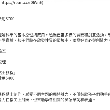
://reurl.cc/r06VnE)
$700
理解科學的基本原理與應用。透過豐富多樣的實驗和創意活動，
科學實驗，孩子們將在啟發性質的環境中，激發好奇心與創造力
實驗室
構原理
黏土旅程』
$400
透過黏土創作，感受不同主題的獨特魅力，不僅鼓勵孩子們動手
像力在指尖上飛舞，也幫助學會相關的英語單詞和表達。