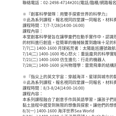
聯絡電話：02-2498-4714#201(電話/臨櫃/網路報名https
🔆『創客科學營隊：用雙手探索世界的科學力』
※此為系列課程，報名視同四堂課一同報名，材料費用
課程時間：7/7-7/28(14:00-16:00)
課程內容：
本堂創客科學營旨在讓學童們在動手實作中，認識
的材料進行創造。從簡單的機械裝置到趣味十足的
7/7(二) 1400-1600 月球拓荒者：太陽能巡邏號啟航
7/14(二) 1400-1600 地心怒火：重返龐貝的科學
7/21(二) 1400-1600 仿生進化：行走的機器人
7/28(二) 1400-1600 尖叫物理學：雲霄飛車的結
🔆『指尖上的英文宇宙：穿越海洋、星球與城市的
※此為系列課程，報名視同四堂課一同報名，材料費用
課程時間：8/3-8/24(14:00-16:00)
課程內容：
本系列課程融合了創意手作與英語學習，讓孩子們
黏土旅程中感受到無限的想像與探索。讓他們的想
8/3(一) 1400-1600 海洋世界Sea World