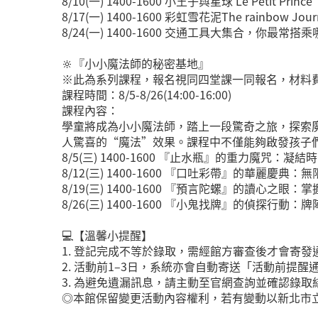
8/10(一) 1400-1600 小王子與星球 Le Petit Prince
8/17(一) 1400-1600 彩虹雪花泥The rainbow Jour
8/24(一) 1400-1600 交通工具大集合，你最常搭乘
🔆『小小魔法師的秘密基地』
※此為系列課程，報名視同四堂課一同報名，材料費用
課程時間：8/5-8/26(14:00-16:00)
課程內容：
學童將成為小小魔法師，踏上一段驚奇之旅，探索
人驚喜的“魔法”效果。課程中不僅能夠啟發孩子
8/5(三) 1400-1600 『止水瓶』的重力魔咒：凝
8/12(三) 1400-1600 『口吐彩帶』的華麗慶典
8/19(三) 1400-1600 『預言陀螺』的讀心之眼
8/26(三) 1400-1600 『小鬼找牌』的偵探行動
💻【溫馨小提醒】
1. 登記完成不等於錄取，需經館方審查後才會寄發
2. 活動前1–3日，系統亦會自動寄送「活動前提
3. 為避免遺漏訊息，請主動至官網查詢並確認錄取
◎本館保留變更活動內容權利，若有變動以新北市