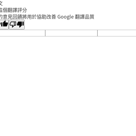
文
這個翻譯評分
的意見回饋將用於協助改善 Google 翻譯品質