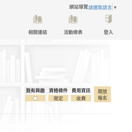
網站導覽
請選取語言
▼
相關連結
活動總表
登入
點
擊
後
將
開
啟
登
入
彈
我有興趣
資格條件
費用資訊
開放
跳
報名
限定
收費
視
窗