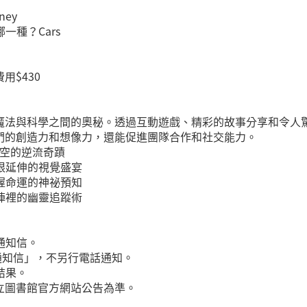
ney
哪一種？Cars
$430
魔法與科學之間的奧秘。透過互動遊戲、精彩的故事分享和令人
們的創造力和想像力，還能促進團隊合作和社交能力。
結時空的逆流奇蹟
：無限延伸的視覺盛宴
：掌握命運的神祕預知
：牌陣裡的幽靈追蹤術
通知信。
醒通知信」，不另行電話通知。
結果。
立圖書館官方網站公告為準。