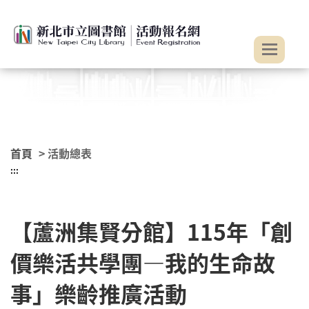
:::
跳到主要內容
首頁
> 活動總表
:::
【蘆洲集賢分館】115年「創
價樂活共學團—我的生命故
事」樂齡推廣活動