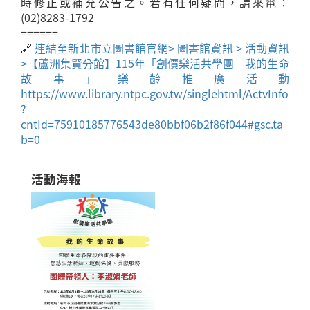
時修正或補充公告之。若有任何疑問，請來電：
(02)8283-1792
======
🔗
連結至新北市立圖書館官網> 圖書館資訊 > 活動資訊
>【蘆洲集賢分館】115年「創價樂活共學團—我的生命
故事」樂齡推廣活動
https://www.library.ntpc.gov.tw/singlehtml/ActvInfo
?
cntId=75910185776543de80bbf06b2f86f044#gsc.ta
b=0
活動海報