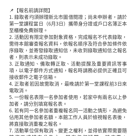
📌【報名前請詳閱】
1. 錄取者均須辦理新北市圖借閱證；尚未申辦者，請於
第一堂課程當日（6月3日）攜帶身分證或戶口名簿正本
至櫃檯免費辦理。
2. 活動因有限定參加對象資格，完成報名不代表錄取，
需待本館審查報名資料，依報名順序及符合參加條件依
序錄取，並寄發錄取通知信，未收到錄取通知信之報名
者，則表示未成功錄取。
3. 正取通知、備取轉正取、活動提醒及重要資訊等事
項，以電子郵件方式通知，報名時請務必提供正確且可
接收郵件之電子信箱。
4. 正取者若因故需取消，最晚請於第一堂課程前3日來
電取消。
5. 一份報名表限一名參加者使用，若家中有兩名以上參
加者，請分別填寫報名表。
6. 若有同一名參加者重複報名同一活動之情形，為避免
佔用其他參加者名額，本館工作人員於檢視報名表後，
將直接取消重複之報名。
7. 活動單位保有取消、變更之權利，並得依實際需要隨