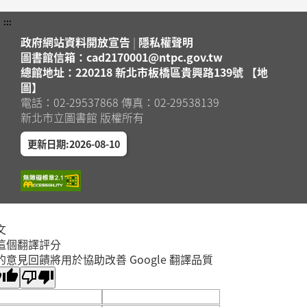
:::
政府網站資料開放宣告
|
隱私權聲明
圖書館信箱：cad2170001@ntpc.gov.tw
總館地址：220218 新北市板橋區貴興路139號 【地
圖】
電話：02-29537868 傳真：02-29538139
新北市立圖書館 版權所有
更新日期:2026-08-10
文
這個翻譯評分
的意見回饋將用於協助改善 Google 翻譯品質