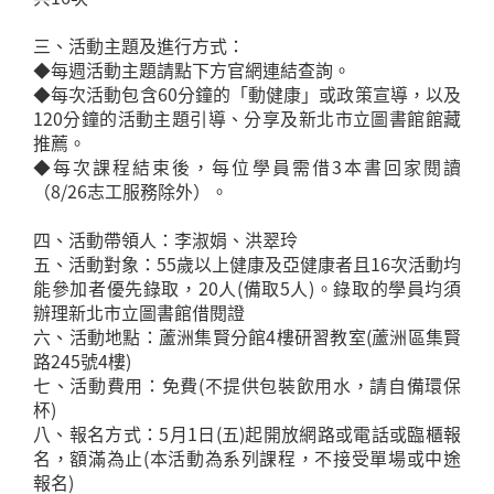
三、活動主題及進行方式：
◆每週活動主題請點下方官網連結查詢。
◆每次活動包含60分鐘的「動健康」或政策宣導，以及
120分鐘的活動主題引導、分享及新北市立圖書館館藏
推薦。
◆每次課程結束後，每位學員需借3本書回家閱讀
（8/26志工服務除外）。
四、活動帶領人：李淑娟、洪翠玲
五、活動對象：55歲以上健康及亞健康者且16次活動均
能參加者優先錄取，20人(備取5人)。錄取的學員均須
辦理新北市立圖書館借閱證
六、活動地點：蘆洲集賢分館4樓研習教室(蘆洲區集賢
路245號4樓)
七、活動費用：免費(不提供包裝飲用水，請自備環保
杯)
八、報名方式：5月1日(五)起開放網路或電話或臨櫃報
名，額滿為止(本活動為系列課程，不接受單場或中途
報名)