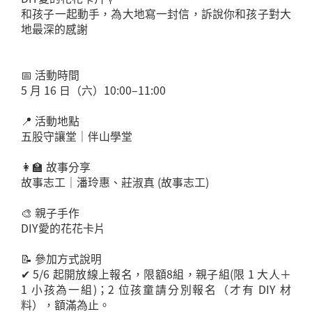
和孩子一起動手，為大地寫一封信，訴說你和孩子對大
地最深的感謝
📅 活動時間
5 月 16 日（六）10:00–11:00
📍 活動地點
五股守讓堂｜伴山學堂
👩‍🏫 故事分享
故事志工｜潘玲惠、莊淑真 (故事志工)
🎨 親子手作
DIY愛的花花卡片
📝 參加方式說明
✔ 5/6 起開放線上報名，限額8組，親子組(限 1 大人＋
1 小孩為一組)；2 位孩童請分別報名（才有 DIY 材
料），額滿為止。