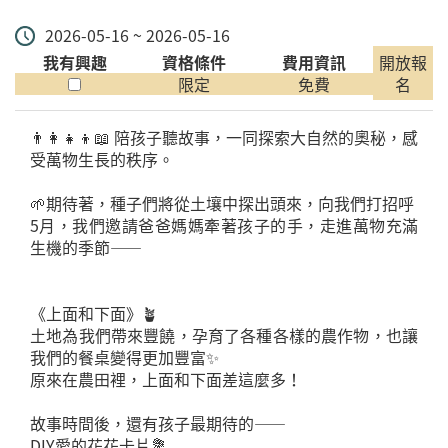
2026-05-16 ~ 2026-05-16
我有興趣
資格條件
費用資訊
開放報
限定
免費
名
👨‍👩‍👧‍👦📖 陪孩子聽故事，一同探索大自然的奧秘，感
受萬物生長的秩序。
🌱期待著，種子們將從土壤中探出頭來，向我們打招呼
5月，我們邀請爸爸媽媽牽著孩子的手，走進萬物充滿
生機的季節——
《上面和下面》🪴
土地為我們帶來豐饒，孕育了各種各樣的農作物，也讓
我們的餐桌變得更加豐富✨
原來在農田裡，上面和下面差這麼多！
故事時間後，還有孩子最期待的——
DIY愛的花花卡片💐