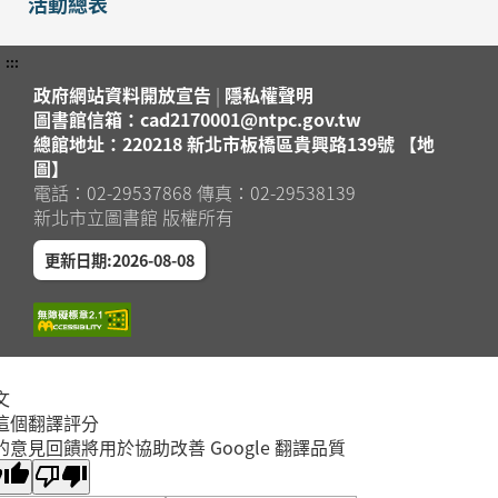
活動總表
:::
政府網站資料開放宣告
|
隱私權聲明
圖書館信箱：cad2170001@ntpc.gov.tw
總館地址：220218 新北市板橋區貴興路139號 【地
圖】
電話：02-29537868 傳真：02-29538139
新北市立圖書館 版權所有
更新日期:2026-08-08
文
這個翻譯評分
的意見回饋將用於協助改善 Google 翻譯品質