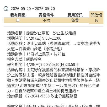
2026-05-20 ~ 2026-05-20
我有興趣
資格條件
費用資訊
開放報
不限
免費
名
活動名稱｜戀戀汐止蝶花－汐止生態走讀
活動時間｜5/20 (三) 9:00–11:00
活動路線：汐止火車站（秀峰路廣場）→康誥坑溪櫻花
大道→白雲登山步道（原路折返）
活動對象｜15歲以上民眾，共20位
報名方式｜網路報名
報名期間｜4/29(三)9:00至5/10(日)23:59止
活動內容｜由荒野保護協會的林智謀老師帶領，穿梭於
汐止的翠綠山徑，親身體驗豐富的物種多樣性與自然律
動。本活動將深入觀察汐止蝶類棲地與季節性花卉，透
過實地走讀認識當地生態。一起看見汐止的綠色生命
力，在自然觀察中建立與土地的情感連結。
洽詢電話 | 02-2641-5308 汐止分館服務臺
錄取名單｜鄭○虹、陳○芬、康○翎、黃○瑩、徐○央、鍾