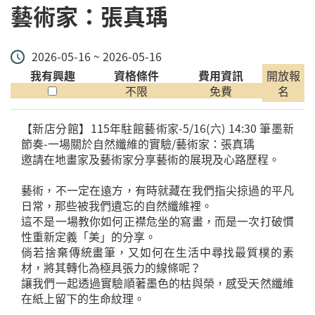
藝術家：張真瑀
2026-05-16 ~ 2026-05-16
我有興趣
資格條件
費用資訊
開放報
不限
免費
名
【新店分館】115年駐館藝術家-5/16(六) 14:30 筆墨新
節奏-一場關於自然纖維的實驗/藝術家：張真瑀
邀請在地畫家及藝術家分享藝術的展現及心路歷程。
藝術，不一定在遠方，有時就藏在我們指尖掠過的平凡
日常，那些被我們遺忘的自然纖維裡。
這不是一場教你如何正襟危坐的寫畫，而是一次打破慣
性重新定義「美」的分享。
倘若捨棄傳統畫筆，又如何在生活中尋找最質樸的素
材，將其轉化為極具張力的線條呢？
讓我們一起透過實驗順著墨色的枯與榮，感受天然纖維
在紙上留下的生命紋理。