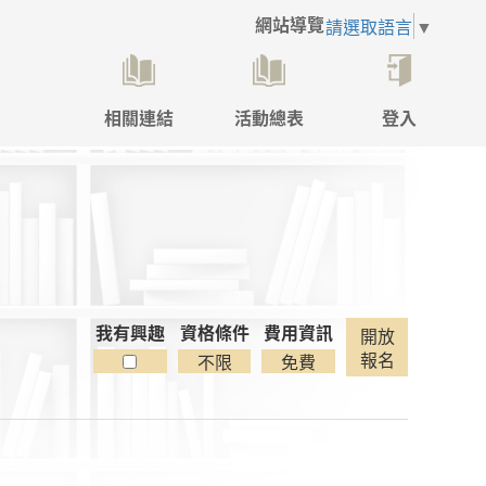
網站導覽
請選取語言
▼
相關連結
活動總表
登入
點
擊
後
將
開
啟
登
入
彈
我有興趣
資格條件
費用資訊
開放
跳
報名
不限
免費
視
窗