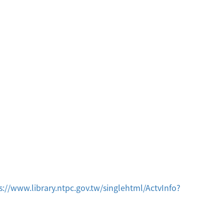
y.ntpc.gov.tw/singlehtml/ActvInfo?