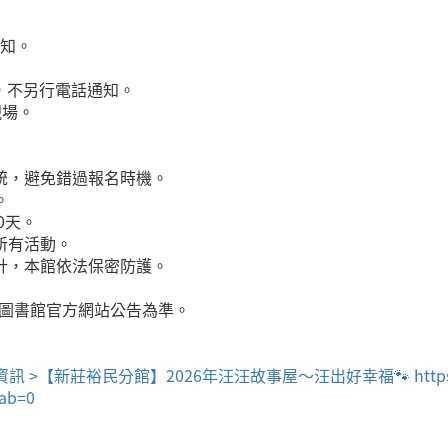
通知。
通知，不另行電話通知。
現場。
系統，避免錯過報名時機。
。
0天。
所有活動。
統計，本館依法保密防護。
立圖書館官方網站公告為準。
裕民分館】2026年汪汪故事屋～汪出好幸福🐾 https://www.librar
tab=0