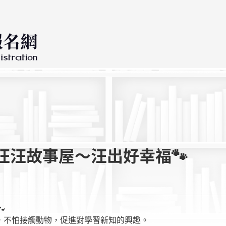
汪汪故事屋～汪出好幸福🐾

，不怕接觸動物，促進對學習新知的興趣。