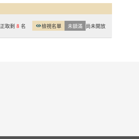
正取剩
8
名
檢視名單
未額滿
尚未開放