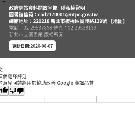
:::
政府網站資料開放宣告
|
隱私權聲明
圖書館信箱：cad2170001@ntpc.gov.tw
總館地址：220218 新北市板橋區貴興路139號 【地圖】
電話：02-29537868 傳真：02-29538139
新北市立圖書館 版權所有
更新日期:2026-08-07
文
這個翻譯評分
的意見回饋將用於協助改善 Google 翻譯品質