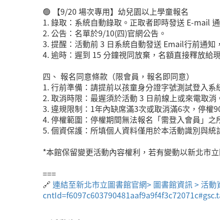
🟢 【9/20 場次專用】幼兒園以上學童報名
1. 錄取：系統自動錄取。正取者即時發送 E-mail 
2. 公告：名單於9/10(四)官網公告。
3. 提醒：活動前 3 日系統自動發送 Email行前
4. 逾時：遲到 15 分鐘視同放棄，名額直接釋放給
四、 報名同意條款（限會員，報名即同意）
1. 行前準備：請提前以孩童身分證字號測試登入
2. 取消時限：最遲須於活動 3 日前線上或來電取消
3. 違規限制：1年內缺席滿3次或取消滿6次，停權9
4. 停權範圍：停權期間無法報名「需登入會員」之
5. 個資保護：所填個人資料僅用於本活動識別與
*本館保留變更活動內容權利，若有變動以新北市
===
🔗
連結至新北市立圖書館官網> 圖書館資訊 > 活動資訊 >【新莊
cntId=f6097c603790481aaf9a9f4f3c72071c#gsc.