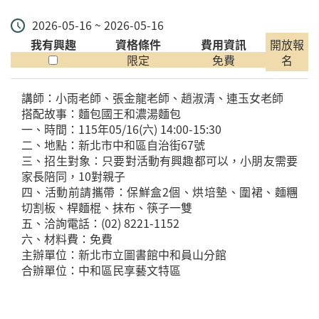
2026-05-16 ~ 2026-05-16
我有興趣
資格條件
費用資訊
開放報
限定
免費
名
講師：小雨老師、張金龍老師、趙淑清、連玉女老師
搭配故事：麵包國王和濃湯麵包
一、時間：115年05/16(六) 14:00-15:30
二、地點：新北市中和區自治街67號
三、招生對象：只要對活動有興趣都可以，小朋友需要
家長陪同，10對親子
四、活動前請攜帶：保鮮盒2個、烘培墊、圍裙、麵糰
切割板、桿麵棍、抹布、筷子一雙
五、洽詢電話：(02) 8221-1152
六、材料費：免費
主辦單位：新北市立圖書館中和員山分館
合辦單位：中和區民享藝文特區