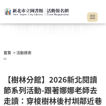
:::
跳到主要內容
首頁
> 活動總表
:::
【樹林分館】2026新北閱讀
節系列活動-跟著娜娜老師去
走讀：穿梭樹林後村圳鄰近巷