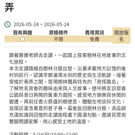
弄
2026-05-24 ~ 2026-05-24
我有興趣
資格條件
費用資訊
開放報
不限
免費
名
跟著娜娜老師去走讀，一起踏上探索樹林在地故事的文
化旅程。
本次走讀路線自樹林分館出發，沿著承載地方記憶的後
村圳前行，認識早期灌溉水圳的歷史與生活軌跡，接著
穿梭於巷弄之間，發現樹林獨具特色的「奇怪路名」，
了解地名背後的趣味由來與人文故事。途中將走訪崑崙
公園與昔日熱鬧的舊東方戲院，感受地方娛樂與休閒的
變遷，再前往香火鼎盛的樹德宮，體驗在地信仰文化，
並探訪富含寓意的君子巷。最後返回樹林分館，為這趟
充滿知識與回憶的走讀旅程畫下圓滿句點，邀請民眾用
雙腳閱讀家鄉、用心感受土地的溫度。
活動時間：5/24(日)10:00~12:00