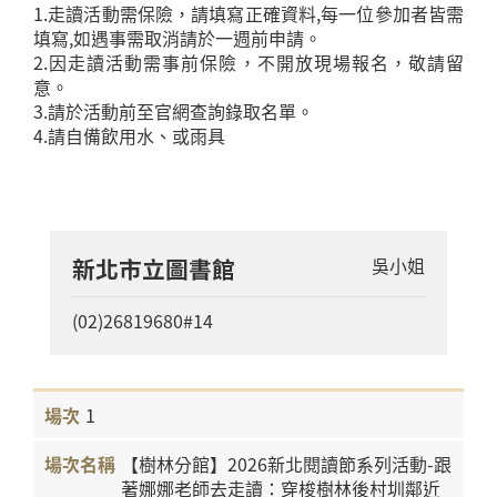
1.走讀活動需保險，請填寫正確資料,每一位參加者皆需
填寫,如遇事需取消請於一週前申請。
2.因走讀活動需事前保險，不開放現場報名，敬請留
意。
3.請於活動前至官網查詢錄取名單。
4.請自備飲用水、或雨具
新北市立圖書館
吳小姐
(02)26819680#14
1
【樹林分館】2026新北閱讀節系列活動-跟
著娜娜老師去走讀：穿梭樹林後村圳鄰近