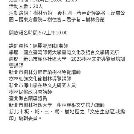
活動人數：20人
活動路線：樹林分館→後村圳→巷弄奇怪路名→崑崙公
園→舊東方戲院→樹德宮→君子巷→樹林分館
開放報名時間:5/2上午10:00
講師資料：陳麗娜/娜娜老師
學歷：國立臺灣師範大學臺灣文化及語言文學研究所
經歷：新北市樹林社區大學－2023樹林文史導覽員培訓
營講師
新北市樹林分館走讀樹林導覽講師
樹林紅麴文化節樹林導覽講師
新北市海山學在地文史研究人員
樹林民俗改良會講師
臺北縣古蹟導覽員
新北市樹林社區大學－樹林尋根文史培力講師
新北市板、城、三、鶯、樹地區之「文史生態區域編
印」編輯委員。