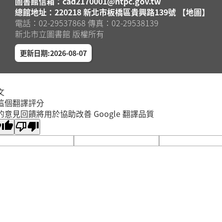
圖書館信箱：cad2170001@ntpc.gov.tw
總館地址：220218 新北市板橋區貴興路139號 【地圖】
電話：02-29537868 傳真：02-29538139
新北市立圖書館 版權所有
更新日期:2026-08-07
文
這個翻譯評分
的意見回饋將用於協助改善 Google 翻譯品質