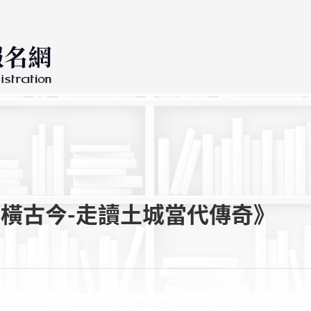
縱橫古今-走讀土城當代傳奇》