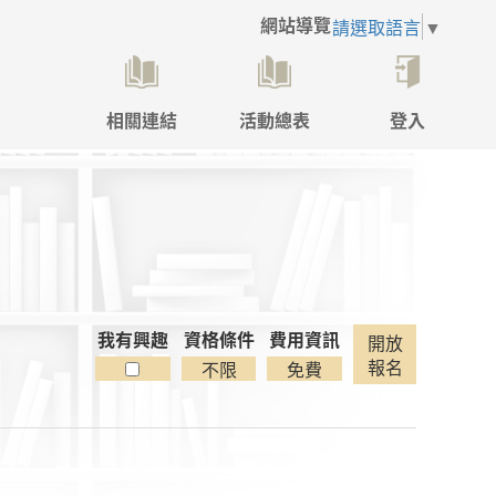
網站導覽
請選取語言
▼
相關連結
活動總表
登入
點
擊
後
將
開
啟
登
入
彈
我有興趣
資格條件
費用資訊
開放
跳
報名
不限
免費
視
窗