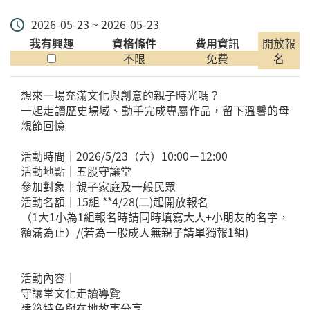
2026-05-23 ~ 2026-05-23
我有興趣
資格條件
費用資訊
開放報
不限
免費
名
想來一場充滿文化與創意的親子時光嗎？
一起走讀歷史場域、動手完成專屬作品，留下溫馨的母
親節回憶
活動時間｜2026/5/23（六）10:00－12:00
活動地點｜五股守讓堂
參加對象｜親子家庭及一般民眾
活動名額｜15組 **4/28(二)起開放報名
（1大1小為1組報名時請同時填寫大人+小朋友的名字，
額滿為止）/(若為一般成人無親子請單獨報1組)
活動內容｜
守讓堂文化走讀導覽
建築特色與在地故事分享