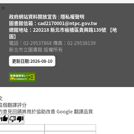
:::
政府網站資料開放宣告
|
隱私權聲明
圖書館信箱：cad2170001@ntpc.gov.tw
總館地址：220218 新北市板橋區貴興路139號 【地
圖】
電話：02-29537868 傳真：02-29538139
新北市立圖書館 版權所有
更新日期:2026-08-10
文
這個翻譯評分
的意見回饋將用於協助改善 Google 翻譯品質